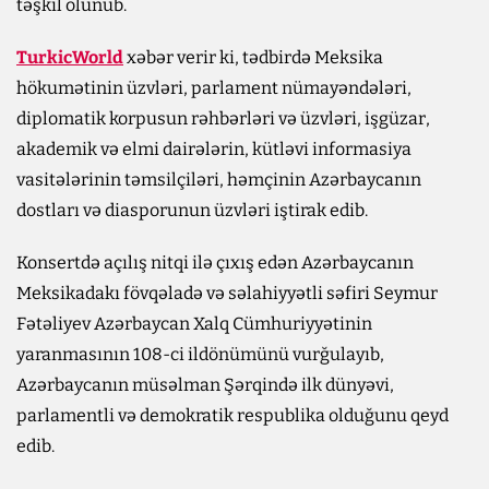
təşkil olunub.
TurkicWorld
xəbər verir ki, tədbirdə Meksika
hökumətinin üzvləri, parlament nümayəndələri,
diplomatik korpusun rəhbərləri və üzvləri, işgüzar,
akademik və elmi dairələrin, kütləvi informasiya
vasitələrinin təmsilçiləri, həmçinin Azərbaycanın
dostları və diasporunun üzvləri iştirak edib.
Konsertdə açılış nitqi ilə çıxış edən Azərbaycanın
Meksikadakı fövqəladə və səlahiyyətli səfiri Seymur
Fətəliyev Azərbaycan Xalq Cümhuriyyətinin
yaranmasının 108-ci ildönümünü vurğulayıb,
Azərbaycanın müsəlman Şərqində ilk dünyəvi,
parlamentli və demokratik respublika olduğunu qeyd
edib.