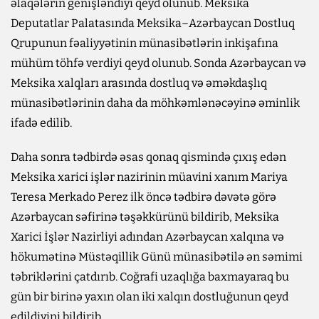
əlaqələrin genişləndiyi qeyd olunub. Meksika
Deputatlar Palatasında Meksika–Azərbaycan Dostluq
Qrupunun fəaliyyətinin münasibətlərin inkişafına
mühüm töhfə verdiyi qeyd olunub. Sonda Azərbaycan və
Meksika xalqları arasında dostluq və əməkdaşlıq
münasibətlərinin daha da möhkəmlənəcəyinə əminlik
ifadə edilib.
Daha sonra tədbirdə əsas qonaq qismində çıxış edən
Meksika xarici işlər nazirinin müavini xanım Mariya
Teresa Merkado Perez ilk öncə tədbirə dəvətə görə
Azərbaycan səfirinə təşəkkürünü bildirib, Meksika
Xarici İşlər Nazirliyi adından Azərbaycan xalqına və
hökumətinə Müstəqillik Günü münasibətilə ən səmimi
təbriklərini çatdırıb. Coğrafi uzaqlığa baxmayaraq bu
gün bir birinə yaxın olan iki xalqın dostluğunun qeyd
edildiyini bildirib.