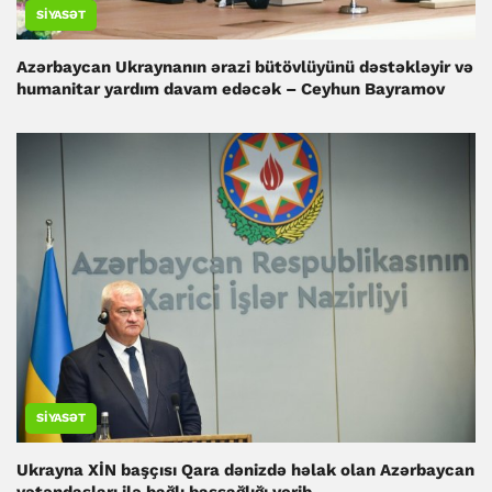
SIYASƏT
Azərbaycan Ukraynanın ərazi bütövlüyünü dəstəkləyir və
humanitar yardım davam edəcək – Ceyhun Bayramov
SIYASƏT
Ukrayna XİN başçısı Qara dənizdə həlak olan Azərbaycan