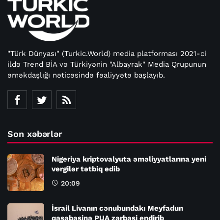
"Türk Dünyası" (Turkic.World) media platforması 2021-ci
ildə Trend BİA və Türkiyənin "Albayrak" Media Qrupunun
əməkdaşlığı nəticəsində fəaliyyətə başlayıb.
Son xəbərlər
Nigeriya kriptovalyuta əməliyyatlarına yeni
vergilər tətbiq edib
20:09
İsrail Livanın cənubundakı Meyfadun
qəsəbəsinə PUA zərbəsi endirib