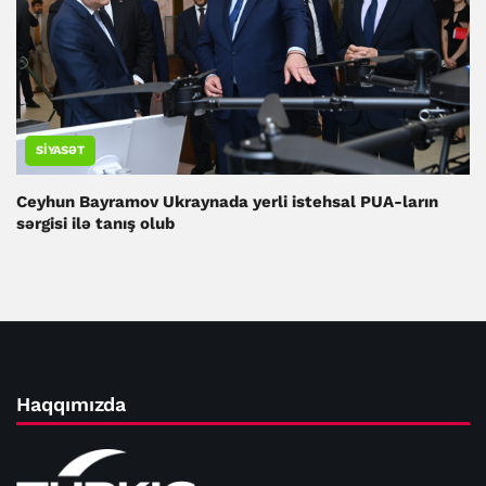
SIYASƏT
Ceyhun Bayramov Ukraynada yerli istehsal PUA-ların
sərgisi ilə tanış olub
Haqqımızda