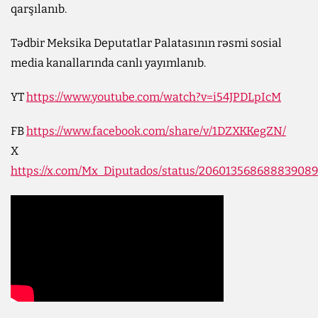
qarşılanıb.
Tədbir Meksika Deputatlar Palatasının rəsmi sosial
media kanallarında canlı yayımlanıb.
YT
https://www.youtube.com/watch?v=i54JPDLpIcM
FB
https://www.facebook.com/share/v/1DZXKKegZN/
X
https://x.com/Mx_Diputados/status/20601356868883908