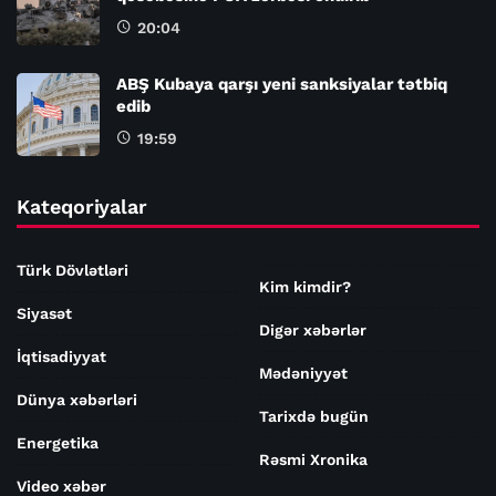
20:04
ABŞ Kubaya qarşı yeni sanksiyalar tətbiq
edib
19:59
Kateqoriyalar
Türk Dövlətləri
Kim kimdir?
Siyasət
Digər xəbərlər
İqtisadiyyat
Mədəniyyət
Dünya xəbərləri
Tarixdə bugün
Energetika
Rəsmi Xronika
Video xəbər