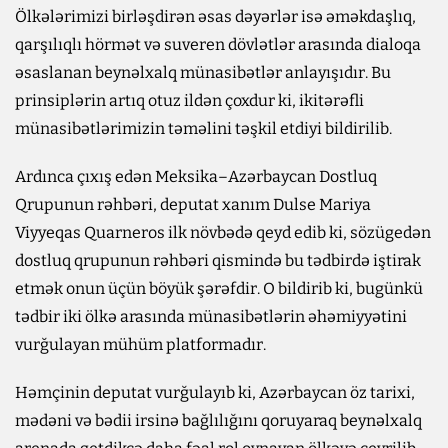
Ölkələrimizi birləşdirən əsas dəyərlər isə əməkdaşlıq,
qarşılıqlı hörmət və suveren dövlətlər arasında dialoqa
əsaslanan beynəlxalq münasibətlər anlayışıdır. Bu
prinsiplərin artıq otuz ildən çoxdur ki, ikitərəfli
münasibətlərimizin təməlini təşkil etdiyi bildirilib.
Ardınca çıxış edən Meksika–Azərbaycan Dostluq
Qrupunun rəhbəri, deputat xanım Dulse Mariya
Viyyeqas Quarneros ilk növbədə qeyd edib ki, sözügedən
dostluq qrupunun rəhbəri qismində bu tədbirdə iştirak
etmək onun üçün böyük şərəfdir. O bildirib ki, bugünkü
tədbir iki ölkə arasında münasibətlərin əhəmiyyətini
vurğulayan mühüm platformadır.
Həmçinin deputat vurğulayıb ki, Azərbaycan öz tarixi,
mədəni və bədii irsinə bağlılığını qoruyaraq beynəlxalq