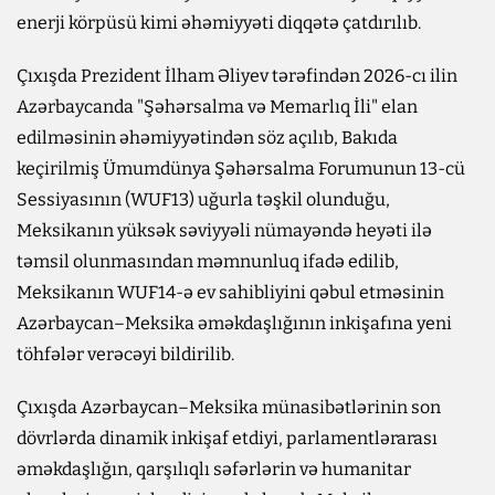
enerji körpüsü kimi əhəmiyyəti diqqətə çatdırılıb.
Çıxışda Prezident İlham Əliyev tərəfindən 2026-cı ilin
Azərbaycanda "Şəhərsalma və Memarlıq İli" elan
edilməsinin əhəmiyyətindən söz açılıb, Bakıda
keçirilmiş Ümumdünya Şəhərsalma Forumunun 13-cü
Sessiyasının (WUF13) uğurla təşkil olunduğu,
Meksikanın yüksək səviyyəli nümayəndə heyəti ilə
təmsil olunmasından məmnunluq ifadə edilib,
Meksikanın WUF14-ə ev sahibliyini qəbul etməsinin
Azərbaycan–Meksika əməkdaşlığının inkişafına yeni
töhfələr verəcəyi bildirilib.
Çıxışda Azərbaycan–Meksika münasibətlərinin son
dövrlərda dinamik inkişaf etdiyi, parlamentlərarası
əməkdaşlığın, qarşılıqlı səfərlərin və humanitar