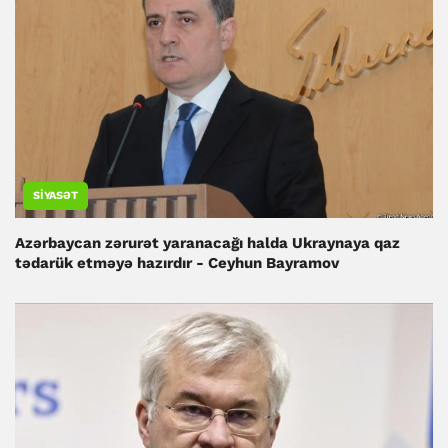
SIYASƏT
Azərbaycan zərurət yaranacağı halda Ukraynaya qaz
tədarük etməyə hazırdır - Ceyhun Bayramov