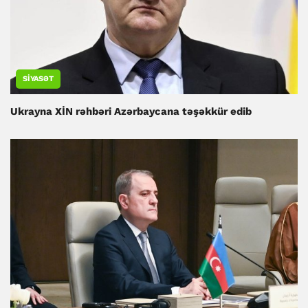
SIYASƏT
Ukrayna XİN rəhbəri Azərbaycana təşəkkür edib