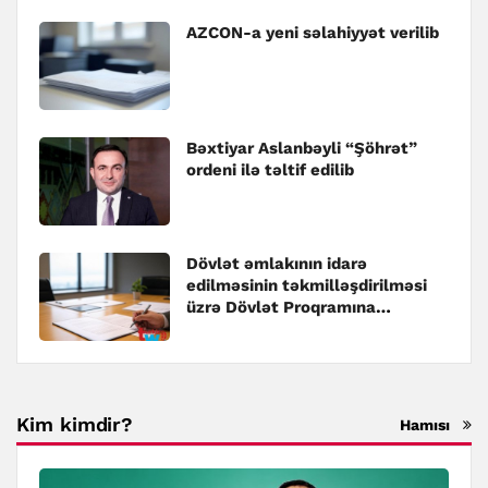
AZCON-a yeni səlahiyyət verilib
Bəxtiyar Aslanbəyli “Şöhrət”
ordeni ilə təltif edilib
Dövlət əmlakının idarə
edilməsinin təkmilləşdirilməsi
üzrə Dövlət Proqramına
dəyişiklik edilib
Kim kimdir?
Hamısı