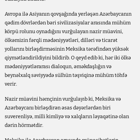
Avropa ilə Asiyanın qovşağında yerləşən Azərbaycanın
qədim dövrlərdən bəri sivilizasiyalar arasında mühüm
körpü rolunu oynadığını vurğulayan nazir müavini,
ölkəmizin fərqli mədəniyyətləri, dilləri və ticarət
yollarını birləşdirməsinin Meksika tərəfindən yüksək
qiymətləndirildiyini bildirib. O qeyd edib ki, hər iki ölkə
mədəniyyətlərarası dialoqun, əməkdaşlığın və
beynəlxalq səviyyədə sülhün təşviqinə mühüm töhfə
verir.
Nazir müavini həmçinin vurğulayıb ki, Meksika və
Azərbaycanı birləşdirən əsas dəyərlərdən biri
suverenliyə, milli kimliyə və xalqların ləyaqətinə olan
dərin hörmətdir.