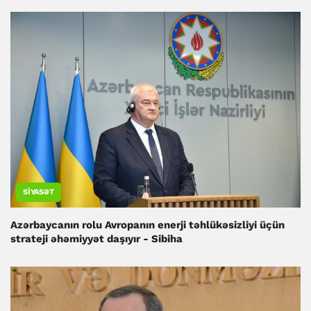
SIYASƏT
Azərbaycanın rolu Avropanın enerji təhlükəsizliyi üçün
strateji əhəmiyyət daşıyır - Sibiha