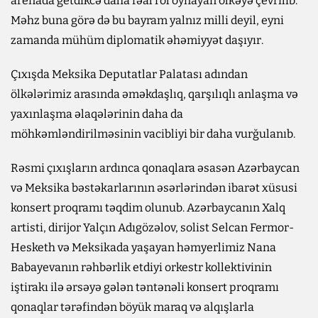
arenada getdikcə daha fəal rol oynayan ölkəyə çevrilib.
Məhz buna görə də bu bayram yalnız milli deyil, eyni
zamanda mühüm diplomatik əhəmiyyət daşıyır.
Çıxışda Meksika Deputatlar Palatası adından
ölkələrimiz arasında əməkdaşlıq, qarşılıqlı anlaşma və
yaxınlaşma əlaqələrinin daha da
möhkəmləndirilməsinin vacibliyi bir daha vurğulanıb.
Rəsmi çıxışların ardınca qonaqlara əsasən Azərbaycan
və Meksika bəstəkarlarının əsərlərindən ibarət xüsusi
konsert proqramı təqdim olunub. Azərbaycanın Xalq
artisti, dirijor Yalçın Adıgözəlov, solist Selcan Fermor-
Hesketh və Meksikada yaşayan həmyerlimiz Nana
Babayevanın rəhbərlik etdiyi orkestr kollektivinin
iştirakı ilə ərsəyə gələn təntənəli konsert proqramı
qonaqlar tərəfindən böyük maraq və alqışlarla