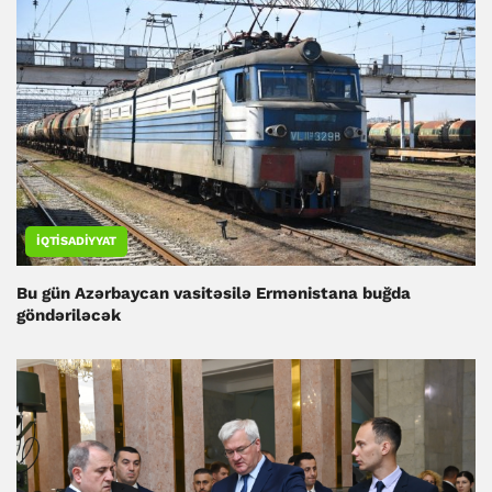
İQTISADIYYAT
Bu gün Azərbaycan vasitəsilə Ermənistana buğda
göndəriləcək