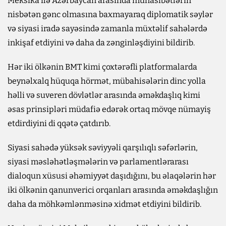
Meksika ilə Azərbaycan arasında münasibətlərin
nisbətən gənc olmasına baxmayaraq diplomatik səylər
və siyasi iradə sayəsində zamanla müxtəlif sahələrdə
inkişaf etdiyini və daha da zənginləşdiyini bildirib.
Hər iki ölkənin BMT kimi çoxtərəfli platformalarda
beynəlxalq hüquqa hörmət, mübahisələrin dinc yolla
həlli və suveren dövlətlər arasında əməkdaşlıq kimi
əsas prinsipləri müdafiə edərək ortaq mövqe nümayiş
etdirdiyini di qqətə çatdırıb.
Siyasi sahədə yüksək səviyyəli qarşılıqlı səfərlərin,
siyasi məsləhətləşmələrin və parlamentlərarası
dialoqun xüsusi əhəmiyyət daşıdığını, bu əlaqələrin hər
iki ölkənin qanunverici orqanları arasında əməkdaşlığın
daha da möhkəmlənməsinə xidmət etdiyini bildirib.