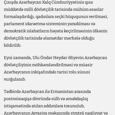
Çıxışda Azərbaycan Xalq Cümhuriyyətinin qısa
müddətdə milli dövlətçilik tarixində mühüm əsaslar
formalaşdırdığı, qadınlara seçki hüququnun verilməsi,
parlament idarəetmə sisteminin yaradılması və
demokratik islahatların həyata keçirilməsinin ölkənin
dövlətçilik tarixində əlamətdar mərhələ olduğu
bildirilib.
Eyni zamanda, Ulu Öndər Heydər Əliyevin Azərbaycan
dövlətçiliyinin möhkəmləndirilməsi və müasir
Azərbaycanın inkişafındakı tarixi rolu xüsusi
vurğulanıb.
Tədbirdə Azərbaycan ilə Ermənistan arasında
postmünaqişə dövründə sülh və əməkdaşlıq
istiqamətində atılan addımlara toxunulub,
Azərbaycanın Avrasiya məkanında strateji nəqliyyat və