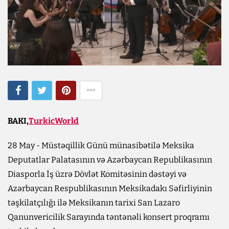
BAKI,
TurkicWorld
28 May - Müstəqillik Günü münasibətilə Meksika
Deputatlar Palatasının və Azərbaycan Republikasının
Diasporla İş üzrə Dövlət Komitəsinin dəstəyi və
Azərbaycan Respublikasının Meksikadakı Səfirliyinin
təşkilatçılığı ilə Meksikanın tarixi San Lazaro
Qanunvericilik Sarayında təntənəli konsert proqramı