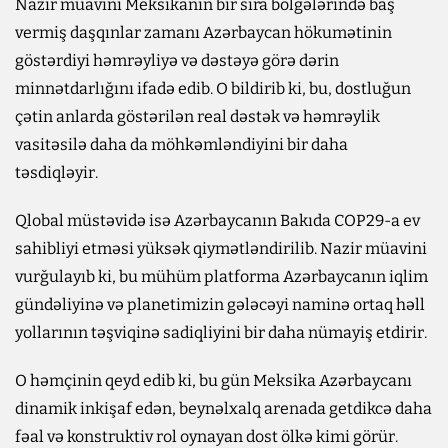
Nazir müavini Meksikanın bir sıra bölgələrində baş
vermiş daşqınlar zamanı Azərbaycan hökumətinin
göstərdiyi həmrəyliyə və dəstəyə görə dərin
minnətdarlığını ifadə edib. O bildirib ki, bu, dostluğun
çətin anlarda göstərilən real dəstək və həmrəylik
vasitəsilə daha da möhkəmləndiyini bir daha
təsdiqləyir.
Qlobal müstəvidə isə Azərbaycanın Bakıda COP29-a ev
sahibliyi etməsi yüksək qiymətləndirilib. Nazir müavini
vurğulayıb ki, bu mühüm platforma Azərbaycanın iqlim
gündəliyinə və planetimizin gələcəyi naminə ortaq həll
yollarının təşviqinə sadiqliyini bir daha nümayiş etdirir.
O həmçinin qeyd edib ki, bu gün Meksika Azərbaycanı
dinamik inkişaf edən, beynəlxalq arenada getdikcə daha
fəal və konstruktiv rol oynayan dost ölkə kimi görür.