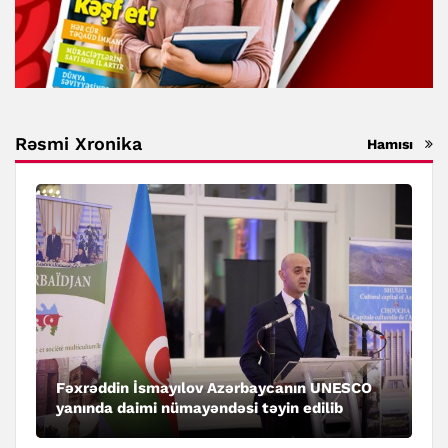
Rəsmi Xronika
Hamısı
Fəxrəddin İsmayılov Azərbaycanın UNESCO
yanında daimi nümayəndəsi təyin edilib