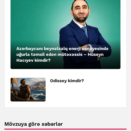
Azərbaycanı beynəlxalq enerji sənayesində
uğurla təmsil edən mütəxəssis – Hüseyn
Hacıyev kimdir?
Odissey kimdir?
Mövzuya görə xəbərlər