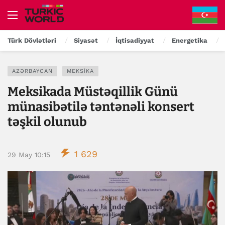
Türk Dövlətləri
Siyasət
İqtisadiyyat
Energetika
AZƏRBAYCAN
MEKSIKA
Meksikada Müstəqillik Günü
münasibətilə təntənəli konsert
təşkil olunub
1 629
29 May 10:15