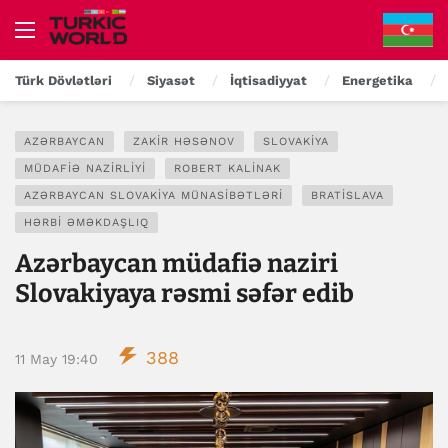
Türk Dövlətləri
Siyasət
İqtisadiyyat
Energetika
AZƏRBAYCAN
ZAKIR HƏSƏNOV
SLOVAKIYA
MÜDAFIƏ NAZIRLIYI
ROBERT KALINAK
AZƏRBAYCAN SLOVAKIYA MÜNASIBƏTLƏRI
BRATISLAVA
HƏRBI ƏMƏKDAŞLIQ
Azərbaycan müdafiə naziri
Slovakiyaya rəsmi səfər edib
388
11 May 19:40