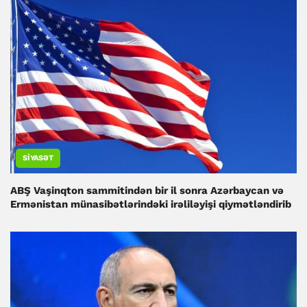
SIYASƏT
ABŞ Vaşinqton sammitindən bir il sonra Azərbaycan və
Ermənistan münasibətlərindəki irəliləyişi qiymətləndirib