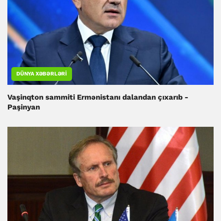
DÜNYA XƏBƏRLƏRI
Vaşinqton sammiti Ermənistanı dalandan çıxarıb -
Paşinyan