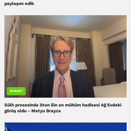
paylaşım edib
SIYASƏT
Sülh prosesində ötən ilin ən mühüm hadisəsi Ağ Evdəki
görüş oldu - Metyu Brayza