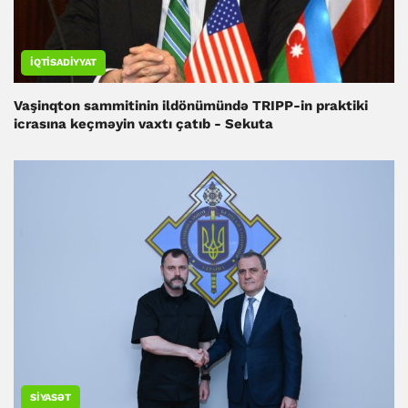
İQTISADIYYAT
Vaşinqton sammitinin ildönümündə TRIPP-in praktiki
icrasına keçməyin vaxtı çatıb - Sekuta
SIYASƏT