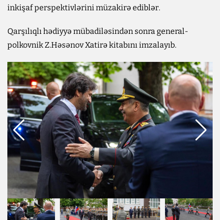
inkişaf perspektivlərini müzakirə ediblər.
Qarşılıqlı hədiyyə mübadiləsindən sonra general-
polkovnik Z.Həsənov Xatirə kitabını imzalayıb.