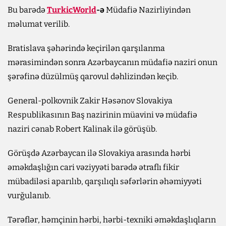
Bu barədə
TurkicWorld
-ə
Müdafiə Nazirliyindən
məlumat verilib.
Bratislava şəhərində keçirilən qarşılanma
mərasimindən sonra Azərbaycanın müdafiə naziri onun
şərəfinə düzülmüş qarovul dəhlizindən keçib.
General-polkovnik Zakir Həsənov Slovakiya
Respublikasının Baş nazirinin müavini və müdafiə
naziri cənab Robert Kalinak ilə görüşüb.
Görüşdə Azərbaycan ilə Slovakiya arasında hərbi
əməkdaşlığın cari vəziyyəti barədə ətraflı fikir
mübadiləsi aparılıb, qarşılıqlı səfərlərin əhəmiyyəti
vurğulanıb.
Tərəflər, həmçinin hərbi, hərbi-texniki əməkdaşlıqların