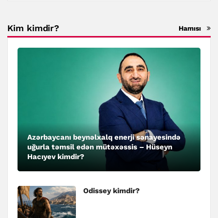
Kim kimdir?
Hamısı
Azərbaycanı beynəlxalq enerji sənayesində
uğurla təmsil edən mütəxəssis – Hüseyn
Hacıyev kimdir?
Odissey kimdir?