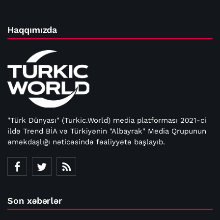
Haqqımızda
"Türk Dünyası" (Turkic.World) media platforması 2021-ci
ildə Trend BİA və Türkiyənin "Albayrak" Media Qrupunun
əməkdaşlığı nəticəsində fəaliyyətə başlayıb.
Son xəbərlər