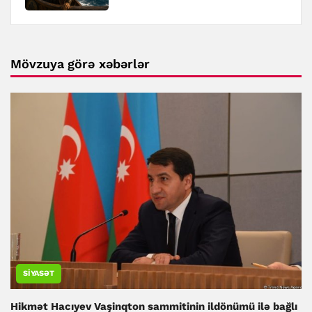
Mövzuya görə xəbərlər
SIYASƏT
Hikmət Hacıyev Vaşinqton sammitinin ildönümü ilə bağlı