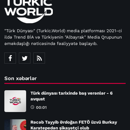
"Türk Dünyası" (Turkic.World) media platforması 2021-ci
ildə Trend BİA və Türkiyənin "Albayrak" Media Qrupunun
əməkdaşlığı nəticəsində fəaliyyətə başlayıb.
Son xəbərlər
Türk dünyası tarixində baş verənlər - 6
avqust
00:01
Rəcəb Tayyib Ərdoğan FETÖ üzvü Burkay
Karatepedən şikayətçi olub