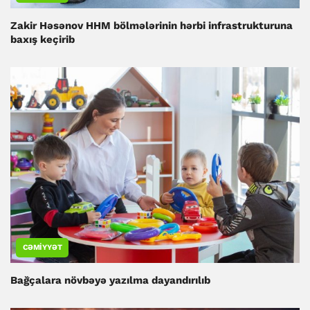
Zakir Həsənov HHM bölmələrinin hərbi infrastrukturuna
baxış keçirib
CƏMIYYƏT
Bağçalara növbəyə yazılma dayandırılıb