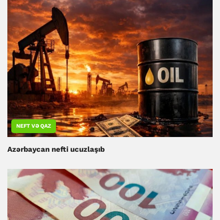
NEFT VƏ QAZ
Azərbaycan nefti ucuzlaşıb