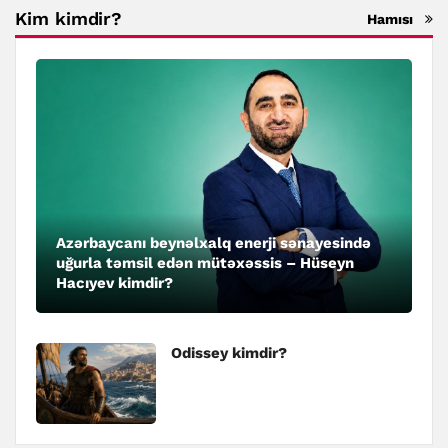
Kim kimdir?
Hamısı
Azərbaycanı beynəlxalq enerji sənayesində
uğurla təmsil edən mütəxəssis – Hüseyn
Hacıyev kimdir?
Odissey kimdir?