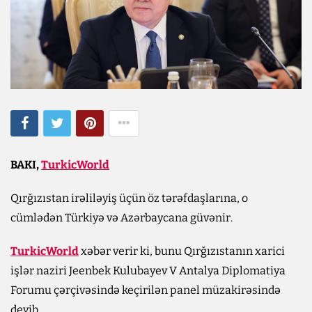
BAKI,
TurkicWorld
Qırğızıstan irəliləyiş üçün öz tərəfdaşlarına, o
cümlədən Türkiyə və Azərbaycana güvənir.
TurkicWorld
xəbər verir ki, bunu Qırğızıstanın xarici
işlər naziri Jeenbek Kulubayev V Antalya Diplomatiya
Forumu çərçivəsində keçirilən panel müzakirəsində
deyib.