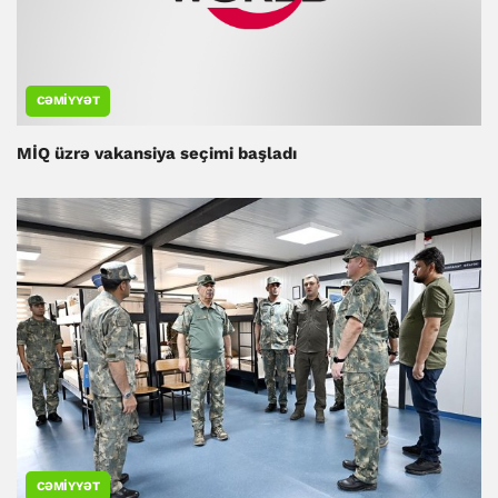
CƏMIYYƏT
MİQ üzrə vakansiya seçimi başladı
CƏMIYYƏT