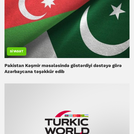
SIYASƏT
Pakistan Kəşmir məsələsində göstərdiyi dəstəyə görə
Azərbaycana təşəkkür edib