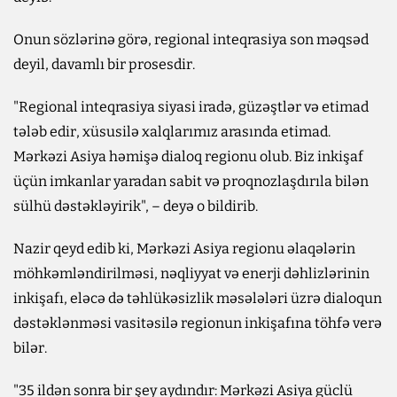
Onun sözlərinə görə, regional inteqrasiya son məqsəd
deyil, davamlı bir prosesdir.
"Regional inteqrasiya siyasi iradə, güzəştlər və etimad
tələb edir, xüsusilə xalqlarımız arasında etimad.
Mərkəzi Asiya həmişə dialoq regionu olub. Biz inkişaf
üçün imkanlar yaradan sabit və proqnozlaşdırıla bilən
sülhü dəstəkləyirik", – deyə o bildirib.
Nazir qeyd edib ki, Mərkəzi Asiya regionu əlaqələrin
möhkəmləndirilməsi, nəqliyyat və enerji dəhlizlərinin
inkişafı, eləcə də təhlükəsizlik məsələləri üzrə dialoqun
dəstəklənməsi vasitəsilə regionun inkişafına töhfə verə
bilər.
"35 ildən sonra bir şey aydındır: Mərkəzi Asiya güclü