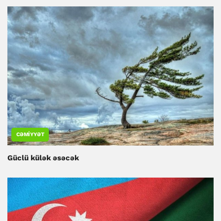
CƏMIYYƏT
Güclü külək əsəcək