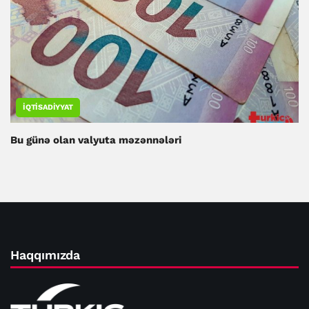
İQTISADIYYAT
Bu günə olan valyuta məzənnələri
Haqqımızda