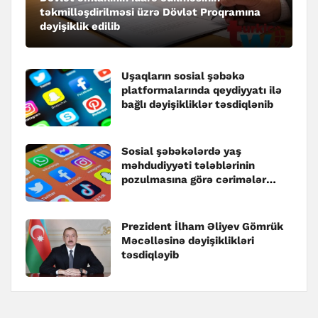
təkmilləşdirilməsi üzrə Dövlət Proqramına
dəyişiklik edilib
Uşaqların sosial şəbəkə
platformalarında qeydiyyatı ilə
bağlı dəyişikliklər təsdiqlənib
Sosial şəbəkələrdə yaş
məhdudiyyəti tələblərinin
pozulmasına görə cərimələr
müəyyənləşib
Prezident İlham Əliyev Gömrük
Məcəlləsinə dəyişiklikləri
təsdiqləyib