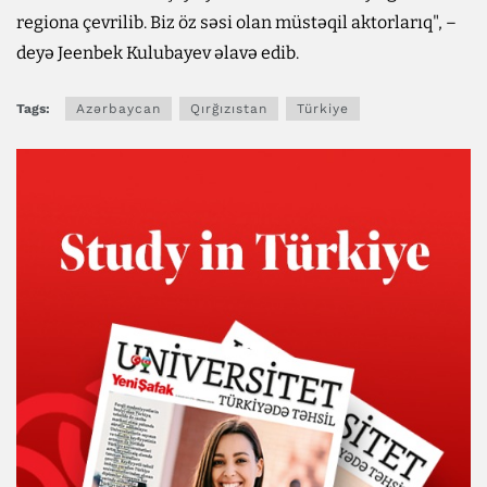
regiona çevrilib. Biz öz səsi olan müstəqil aktorlarıq", –
deyə Jeenbek Kulubayev əlavə edib.
Tags:
Azərbaycan
Qırğızıstan
Türkiye