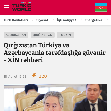
Türk Dövlətləri
Siyasət
İqtisadiyyat
Energetika
AZƏRBAYCAN
QIRĞIZISTAN
TÜRKIYE
Qırğızıstan Türkiyə və
Azərbaycanla tərəfdaşlığa güvənir
- XİN rəhbəri
220
18 Aprel 15:58