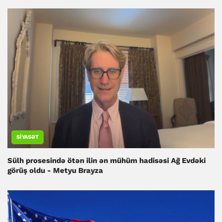
SIYASƏT
Sülh prosesində ötən ilin ən mühüm hadisəsi Ağ Evdəki
görüş oldu - Metyu Brayza