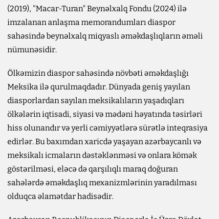
(2019), "Macar-Turan" Beynəlxalq Fondu (2024) ilə
imzalanan anlaşma memorandumları diaspor
sahəsində beynəlxalq miqyaslı əməkdaşlıqların əməli
nümunəsidir.
Ölkəmizin diaspor sahəsində növbəti əməkdaşlığı
Meksika ilə qurulmaqdadır. Dünyada geniş yayılan
diasporlardan sayılan meksikalıların yaşadıqları
ölkələrin iqtisadi, siyasi və mədəni həyatında təsirləri
hiss olunandır və yerli cəmiyyətlərə sürətlə inteqrasiya
edirlər. Bu baxımdan xaricdə yaşayan azərbaycanlı və
meksikalı icmaların dəstəklənməsi və onlara kömək
göstərilməsi, eləcə də qarşılıqlı maraq doğuran
sahələrdə əməkdaşlıq mexanizmlərinin yaradılması
olduqca əlamətdar hadisədir.