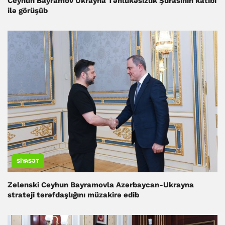
Ceyhun Bayramov Ukrayna Təhlükəsizlik Şurasının katibi
ilə görüşüb
SIYASƏT
Zelenski Ceyhun Bayramovla Azərbaycan-Ukrayna
strateji tərəfdaşlığını müzakirə edib