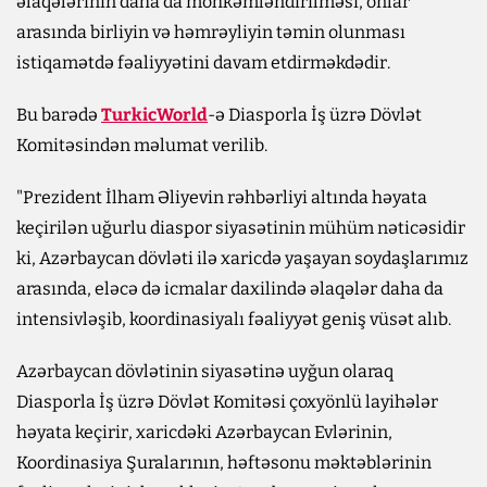
əlaqələrinin daha da möhkəmləndirilməsi, onlar
arasında birliyin və həmrəyliyin təmin olunması
istiqamətdə fəaliyyətini davam etdirməkdədir.
Bu barədə
TurkicWorld
-ə Diasporla İş üzrə Dövlət
Komitəsindən məlumat verilib.
"Prezident İlham Əliyevin rəhbərliyi altında həyata
keçirilən uğurlu diaspor siyasətinin mühüm nəticəsidir
ki, Azərbaycan dövləti ilə xaricdə yaşayan soydaşlarımız
arasında, eləcə də icmalar daxilində əlaqələr daha da
intensivləşib, koordinasiyalı fəaliyyət geniş vüsət alıb.
Azərbaycan dövlətinin siyasətinə uyğun olaraq
Diasporla İş üzrə Dövlət Komitəsi çoxyönlü layihələr
həyata keçirir, xaricdəki Azərbaycan Evlərinin,
Koordinasiya Şuralarının, həftəsonu məktəblərinin