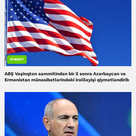
SIYASƏT
ABŞ Vaşinqton sammitindən bir il sonra Azərbaycan və
Ermənistan münasibətlərindəki irəliləyişi qiymətləndirib