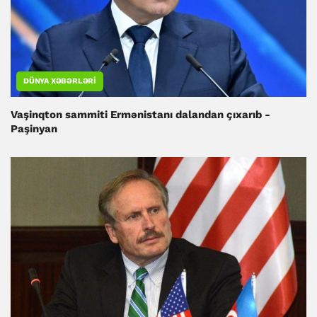
DÜNYA XƏBƏRLƏRI
Vaşinqton sammiti Ermənistanı dalandan çıxarıb -
Paşinyan