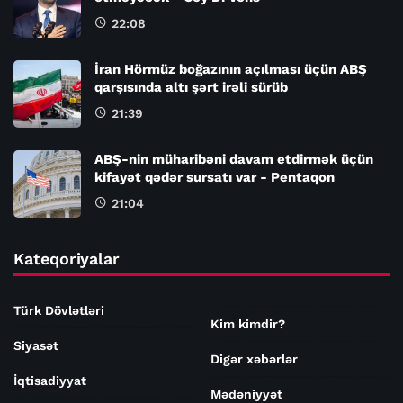
22:08
İran Hörmüz boğazının açılması üçün ABŞ
qarşısında altı şərt irəli sürüb
21:39
ABŞ-nin müharibəni davam etdirmək üçün
kifayət qədər sursatı var - Pentaqon
21:04
Kateqoriyalar
Türk Dövlətləri
Kim kimdir?
Siyasət
Digər xəbərlər
İqtisadiyyat
Mədəniyyət