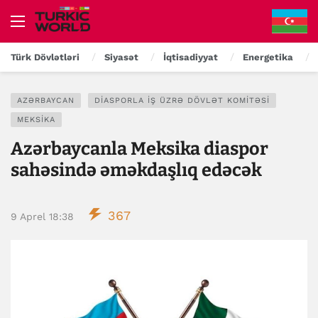
Türk Dövlətləri
Siyasət
İqtisadiyyat
Energetika
AZƏRBAYCAN
DIASPORLA İŞ ÜZRƏ DÖVLƏT KOMITƏSI
MEKSIKA
Azərbaycanla Meksika diaspor
sahəsində əməkdaşlıq edəcək
367
9 Aprel 18:38