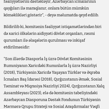
fəaliyyətlərini dəstəkləyir, Azərbaycan icmalarının
qayğıları ilə maraqlanır, onlara bütün mümkün
köməklikləri göstərir", - deyə məlumatda qeyd edilib.
Bildirilib ki, komitənin fəaliyyət istiqamətlərindən biri
də xarici ölkələrin aidiyyəti dövlət orqanları, rəsmi
qurumları ilə əlaqələrin qurulması və inkişaf
etdirilməsidir:
"Son illərdə Diasporla İş üzrə Dövlət Komitəsinin
Rumıniyanın Xaricdəki Rumınlarla İş üzrə Nazirliyi
(2018), Türkiyənin Xaricdə Yaşayan Türklər və Əqrəba
İcmaları Baş İdarəsi (2018), Qırğızıstanın Əmək, Sosial
Təminat və Miqrasiya Nazirliyi 2024), Qırğızıstanın Xalq
Assambleyası (2023), elə də komitənin tabeliyindəki
Azərbaycan Diasporuna Dəstək Fondunun Türkiyənin
Mərmərə Qrupu Strateji və Sosial Araşdırmalar Vəqfi