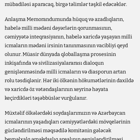
mübadiləsi aparacaq, birgə təlimlər təşkil edəcəklər.
Anlaşma Memorandumunda hüquq və azadlıqların,
habelə milli mədəni dəyərlərin qorunmasının,
cəmiyyətə inteqrasiyanın, habelə xaricdə yaşayan milli
icmaların mədəni irsinin tanınmasının vacibliyi qeyd
olunur. Müasir dünyada qloballaşma prosesinin
inkişafında və sivilizasiyalararası dialoqun
genişlənməsində milli icmaların və diasporun artan
rolu təsdiqlənir. Hər iki ölkənin hökumətlərinin daxildə
və xaricdə öz vətəndaşlarının xeyrinə həyata
keçirdikləri təşəbbüslər vurğulanır.
Müxtəlif ölkələrdəki soydaşlarımızın və Azərbaycan
icmalarının yaşadıqları cəmiyyətlərdəki mövqelərinin
gücləndirilməsi məqsədilə komitənin gələcək
beynəlxalq əməkdaşlıq arealının genişləndirilməsi