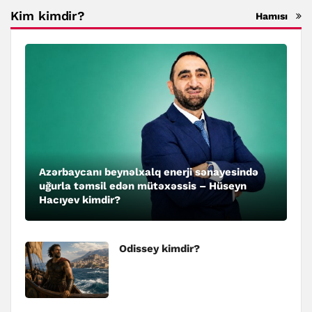
Kim kimdir?
Hamısı
Azərbaycanı beynəlxalq enerji sənayesində
uğurla təmsil edən mütəxəssis – Hüseyn
Hacıyev kimdir?
Odissey kimdir?