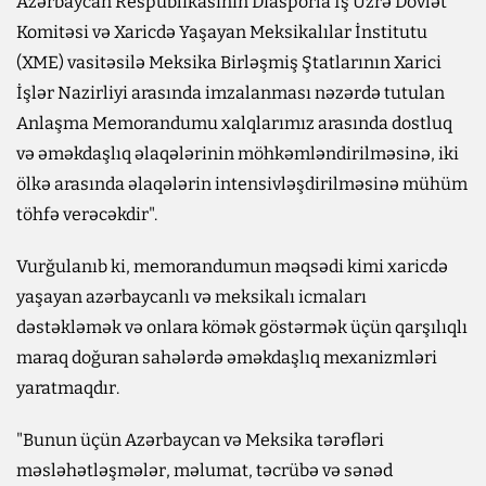
Azərbaycan Respublikasının Diasporla İş Üzrə Dövlət
Komitəsi və Xaricdə Yaşayan Meksikalılar İnstitutu
(XME) vasitəsilə Meksika Birləşmiş Ştatlarının Xarici
İşlər Nazirliyi arasında imzalanması nəzərdə tutulan
Anlaşma Memorandumu xalqlarımız arasında dostluq
və əməkdaşlıq əlaqələrinin möhkəmləndirilməsinə, iki
ölkə arasında əlaqələrin intensivləşdirilməsinə mühüm
töhfə verəcəkdir".
Vurğulanıb ki, memorandumun məqsədi kimi xaricdə
yaşayan azərbaycanlı və meksikalı icmaları
dəstəkləmək və onlara kömək göstərmək üçün qarşılıqlı
maraq doğuran sahələrdə əməkdaşlıq mexanizmləri
yaratmaqdır.
"Bunun üçün Azərbaycan və Meksika tərəfləri
məsləhətləşmələr, məlumat, təcrübə və sənəd