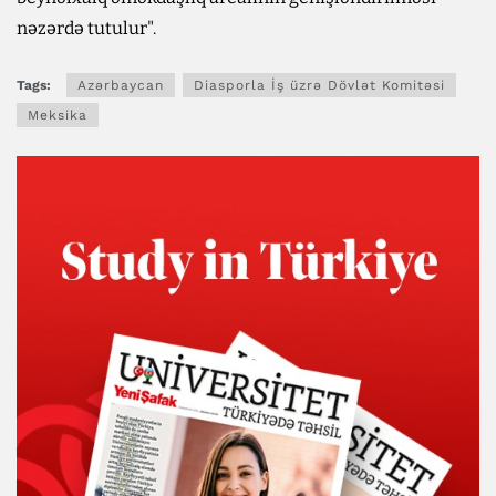
nəzərdə tutulur".
Tags:
Azərbaycan
Diasporla İş üzrə Dövlət Komitəsi
Meksika