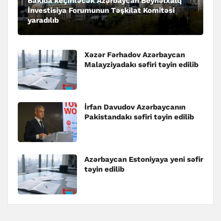
Bakıda keçiriləcək Azərbaycan Beynəlxalq
İnvestisiya Forumunun Təşkilat Komitəsi
yaradılıb
Xəzər Fərhadov Azərbaycan
Malayziyadakı səfiri təyin edilib
İrfan Davudov Azərbaycanın
Pakistandakı səfiri təyin edilib
Azərbaycan Estoniyaya yeni səfir
təyin edilib