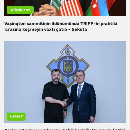
İQTISADIYYAT
Vaşinqton sammitinin ildönümündə TRIPP-in praktiki
icrasına keçməyin vaxtı çatıb - Sekuta
SIYASƏT