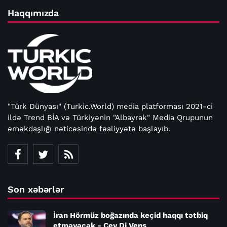
Haqqımızda
"Türk Dünyası" (Turkic.World) media platforması 2021-ci
ildə Trend BİA və Türkiyənin "Albayrak" Media Qrupunun
əməkdaşlığı nəticəsində fəaliyyətə başlayıb.
Son xəbərlər
İran Hörmüz boğazında keçid haqqı tətbiq
etməyəcək - Cey Di Vens