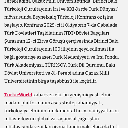
Fərəbi adına Qazax Milli Universitetində "Birinci Bakı
Türkoloji Qurultayının İrsi və XXI Əsrdə Türk Dünyası"
mövzusunda Beynəlxalq Türkoloji Konfrans öz işinə
başlayıb. Konfrans 2025-ci il Oktyabrın 7-də Qəbələdə
Türk Dövlətləri Təşkilatının (TDT) Dövlət Başçıları
Şurasının 12-ci Zirvə Görüşü çərçivəsində Birinci Bakı
Türkoloji Qurultayının 100 illiyinin qeyd edilməsi ilə
bağlı göstərişə əsasən Türk Mədəniyyəti və İrsi Fondu,
Türk Akademiyası, TÜRKSOY, Türk Dil Qurumu, Bakı
Dövlət Universiteti və Əl-Fərəbi adına Qazax Milli
Universitetinin birgə təşəbbüsü ilə keçirilir.
TurkicWorld
xəbər verir ki, bu genişmiqyaslı elmi-
mədəni platformanın əsas strateji əhəmiyyəti,
türkologiya elminin fundamental tarixi nailiyyətlərini
müasir dövrün qlobal və rəqəmsal çağırışları
müstəvisində yenidən qiymətləndirmək, eləcə də türk