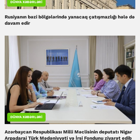
DÜNYA XƏBƏRLƏRI
Rusiyanın bəzi bölgələrində yanacaq çatışmazlığı hələ də
davam edir
DÜNYA XƏBƏRLƏRI
Azərbaycan Respublikası Milli Məclisinin deputatı Nigar
Arpadarai Türk Mədəniyyəti və İrsi Fondunu ziyarət edib