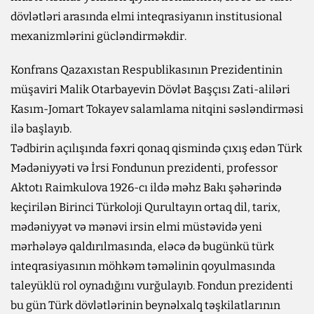
dövlətləri arasında elmi inteqrasiyanın institusional
mexanizmlərini gücləndirməkdir.
Konfrans Qazaxıstan Respublikasının Prezidentinin
müşaviri Malik Otarbayevin Dövlət Başçısı Zati-aliləri
Kasım-Jomart Tokayev salamlama nitqini səsləndirməsi
ilə başlayıb.
Tədbirin açılışında fəxri qonaq qismində çıxış edən Türk
Mədəniyyəti və İrsi Fondunun prezidenti, professor
Aktotı Raimkulova 1926-cı ildə məhz Bakı şəhərində
keçirilən Birinci Türkoloji Qurultayın ortaq dil, tarix,
mədəniyyət və mənəvi irsin elmi müstəvidə yeni
mərhələyə qaldırılmasında, eləcə də bugünkü türk
inteqrasiyasının möhkəm təməlinin qoyulmasında
taleyüklü rol oynadığını vurğulayıb. Fondun prezidenti
bu gün Türk dövlətlərinin beynəlxalq təşkilatlarının