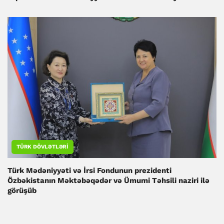
TÜRK DÖVLƏTLƏRI
Türk Mədəniyyəti və İrsi Fondunun prezidenti
Özbəkistanın Məktəbəqədər və Ümumi Təhsili naziri ilə
görüşüb