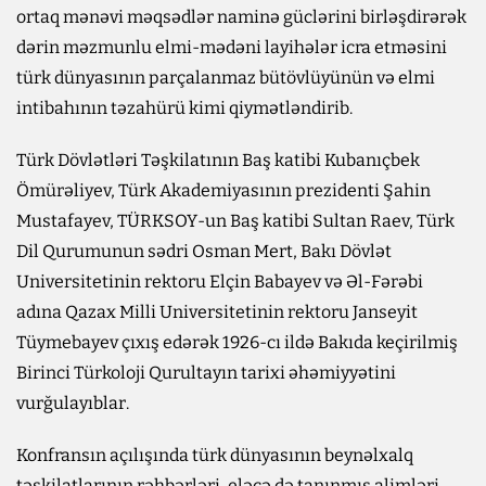
ortaq mənəvi məqsədlər naminə güclərini birləşdirərək
dərin məzmunlu elmi-mədəni layihələr icra etməsini
türk dünyasının parçalanmaz bütövlüyünün və elmi
intibahının təzahürü kimi qiymətləndirib.
Türk Dövlətləri Təşkilatının Baş katibi Kubanıçbek
Ömürəliyev, Türk Akademiyasının prezidenti Şahin
Mustafayev, TÜRKSOY-un Baş katibi Sultan Raev, Türk
Dil Qurumunun sədri Osman Mert, Bakı Dövlət
Universitetinin rektoru Elçin Babayev və Əl-Fərəbi
adına Qazax Milli Universitetinin rektoru Janseyit
Tüymebayev çıxış edərək 1926-cı ildə Bakıda keçirilmiş
Birinci Türkoloji Qurultayın tarixi əhəmiyyətini
vurğulayıblar.
Konfransın açılışında türk dünyasının beynəlxalq
təşkilatlarının rəhbərləri, eləcə də tanınmış alimləri,