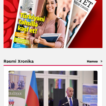
Rəsmi Xronika
Hamısı