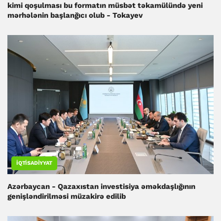
kimi qoşulması bu formatın müsbət təkamülündə yeni
mərhələnin başlanğıcı olub - Tokayev
İQTISADIYYAT
Azərbaycan - Qazaxıstan investisiya əməkdaşlığının
genişləndirilməsi müzakirə edilib