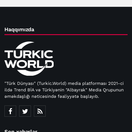
Haqqımızda
"Türk Dünyası" (Turkic.World) media platforması 2021-ci
ildə Trend BİA və Türkiyənin "Albayrak" Media Qrupunun
əməkdaşlığı nəticəsində fəaliyyətə başlayıb.
Son xəbərlər