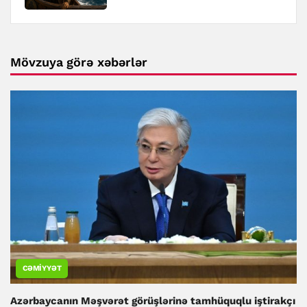
Mövzuya görə xəbərlər
CƏMIYYƏT
Azərbaycanın Məşvərət görüşlərinə tamhüquqlu iştirakçı