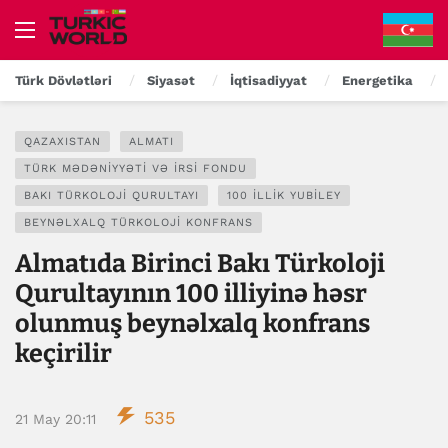
Türk Dövlətləri
Siyasət
İqtisadiyyat
Energetika
QAZAXISTAN
ALMATI
TÜRK MƏDƏNIYYƏTI VƏ İRSI FONDU
BAKI TÜRKOLOJI QURULTAYI
100 ILLIK YUBILEY
BEYNƏLXALQ TÜRKOLOJI KONFRANS
Almatıda Birinci Bakı Türkoloji
Qurultayının 100 illiyinə həsr
olunmuş beynəlxalq konfrans
keçirilir
535
21 May 20:11