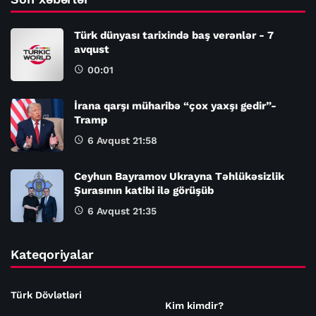
Türk dünyası tarixində baş verənlər - 7
avqust
00:01
İrana qarşı müharibə “çox yaxşı gedir”-
Tramp
6 Avqust 21:58
Ceyhun Bayramov Ukrayna Təhlükəsizlik
Şurasının katibi ilə görüşüb
6 Avqust 21:35
Kateqoriyalar
Türk Dövlətləri
Kim kimdir?