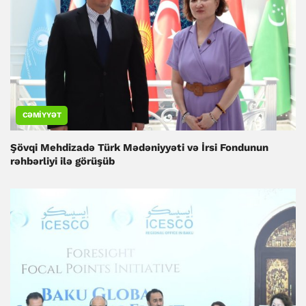
CƏMIYYƏT
Şövqi Mehdizadə Türk Mədəniyyəti və İrsi Fondunun
rəhbərliyi ilə görüşüb