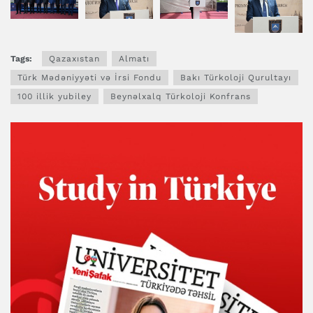
Tags:
Qazaxıstan
Almatı
Türk Mədəniyyəti və İrsi Fondu
Bakı Türkoloji Qurultayı
100 illik yubiley
Beynəlxalq Türkoloji Konfrans