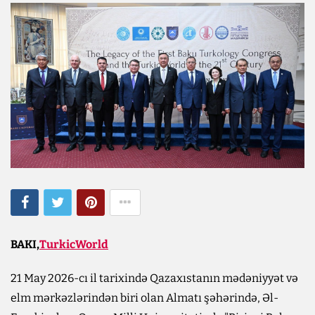
BAKI,
TurkicWorld
21 May 2026-cı il tarixində Qazaxıstanın mədəniyyət və
elm mərkəzlərindən biri olan Almatı şəhərində, Əl-