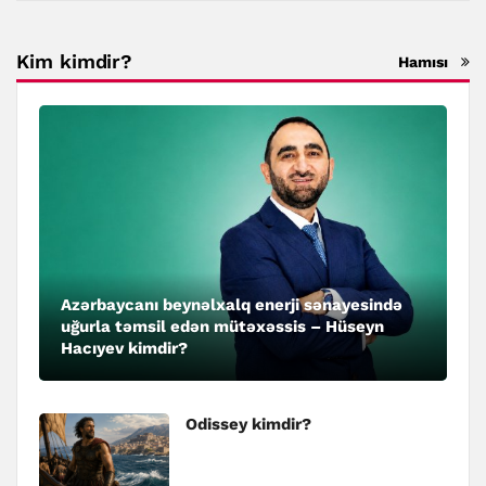
Kim kimdir?
Hamısı
Azərbaycanı beynəlxalq enerji sənayesində
uğurla təmsil edən mütəxəssis – Hüseyn
Hacıyev kimdir?
Odissey kimdir?