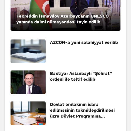
Fəxrəddin İsmayılov Azərbaycanın UNESCO
yanında daimi nümayəndəsi təyin edilib
AZCON-a yeni səlahiyyət verilib
Bəxtiyar Aslanbəyli “Şöhrət”
ordeni ilə təltif edilib
Dövlət əmlakının idarə
edilməsinin təkmilləşdirilməsi
üzrə Dövlət Proqramına
dəyişiklik edilib