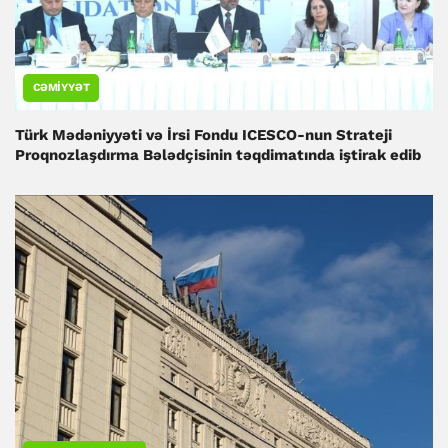
CƏMIYYƏT
Türk Mədəniyyəti və İrsi Fondu ICESCO-nun Strateji
Proqnozlaşdırma Bələdçisinin təqdimatında iştirak edib