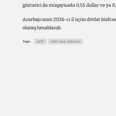
göstərici ilə müqayisədə 0,55 dollar və ya 0
Azərbaycanın 2026-cı il üçün dövlət büdcəs
olaraq hesablanıb.
Tags:
neft
neft-qaz sektoru