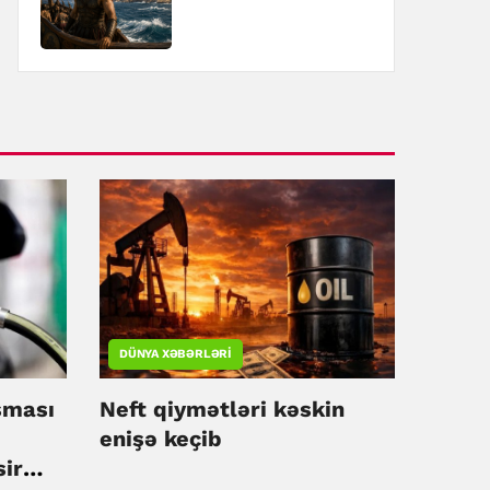
DÜNYA XƏBƏRLƏRI
şması
Neft qiymətləri kəskin
enişə keçib
sir