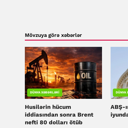
Mövzuya görə xəbərlər
DÜNYA XƏBƏRLƏRI
DÜNYA 
Husilərin hücum
ABŞ-ın
iddiasından sonra Brent
iyunda
nefti 80 dolları ötüb