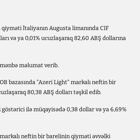
n qiyməti İtaliyanın Augusta limanında CIF
lları və ya 0,01% ucuzlaşaraq 82,60 ABŞ dollarına
ı mənbə məlumat verib.
FOB bazasında "Azeri Light" markalı neftin bir
uzlaşaraq 80,38 ABŞ dolları təşkil edib.
 göstərici ilə müqayisədə 0,38 dollar və ya 6,69%
markalı neftin bir barelinin qiyməti əvvəlki