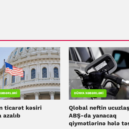
XƏBƏRLƏRI
DÜNYA XƏBƏRLƏRI
 ticarət kəsiri
Qlobal neftin ucuzla
 azalıb
ABŞ-da yanacaq
qiymətlərinə hələ tə