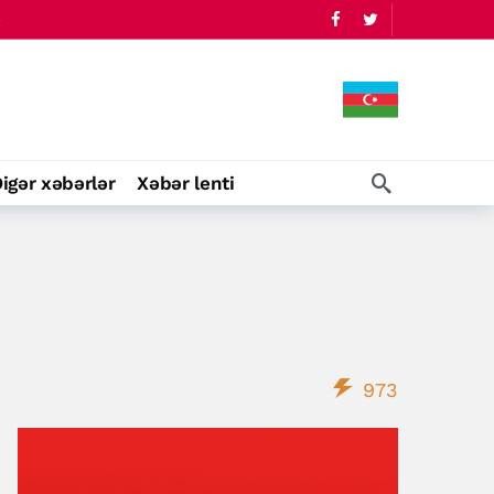
igər xəbərlər
Xəbər lenti
973