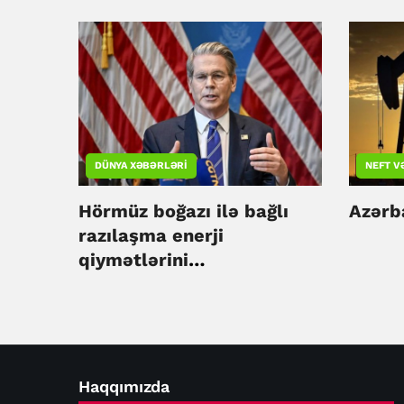
DÜNYA XƏBƏRLƏRI
NEFT V
Hörmüz boğazı ilə bağlı
Azərb
razılaşma enerji
qiymətlərini
sabitləşdirəcək - Skott
Bessent
Haqqımızda