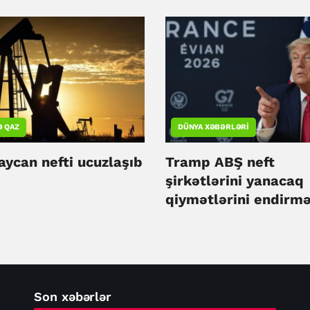
etməyib
Ə QAZ
DÜNYA XƏBƏRLƏRI
aycan nefti ucuzlaşıb
Tramp ABŞ neft
şirkətlərini yanacaq
qiymətlərini endirm
çağırıb
Son xəbərlər