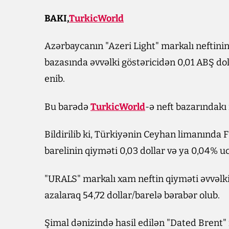
BAKI,
TurkicWorld
Azərbaycanın "Azeri Light" markalı neftini
bazasında əvvəlki göstəricidən 0,01 ABŞ do
enib.
Bu barədə
TurkicWorld
-ə neft bazarındak
Bildirilib ki, Türkiyənin Ceyhan limanında 
barelinin qiyməti 0,03 dollar və ya 0,04% uc
"URALS" markalı xam neftin qiyməti əvvəlki
azalaraq 54,72 dollar/barelə bərabər olub.
Şimal dənizində hasil edilən "Dated Brent" 