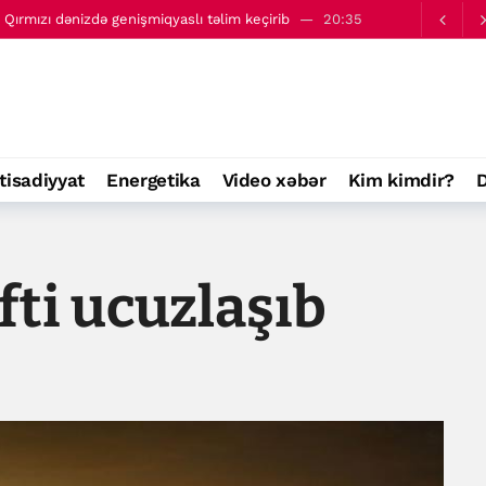
ə Qırmızı dənizdə genişmiqyaslı təlim keçirib
20:35
ir”- Tramp
21:58
tisadiyyat
Energetika
Video xəbər
Kim kimdir?
D
ti ucuzlaşıb