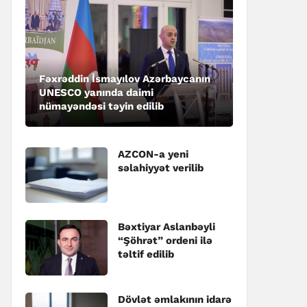
Fəxrəddin İsmayılov Azərbaycanın
UNESCO yanında daimi
nümayəndəsi təyin edilib
AZCON-a yeni
səlahiyyət verilib
Bəxtiyar Aslanbəyli
“Şöhrət” ordeni ilə
təltif edilib
Dövlət əmlakının idarə