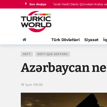
Son dəqiqə
İsrail Hərbi Dəniz Qüvvələri Aralıq v
İrana qarşı müharibə “çox yaxşı ged
Türk Dövlətləri
Siyasət
İq
NEFT
NEFT-QAZ SEKTORU
Azərbaycan nef
18 İyun 09:30