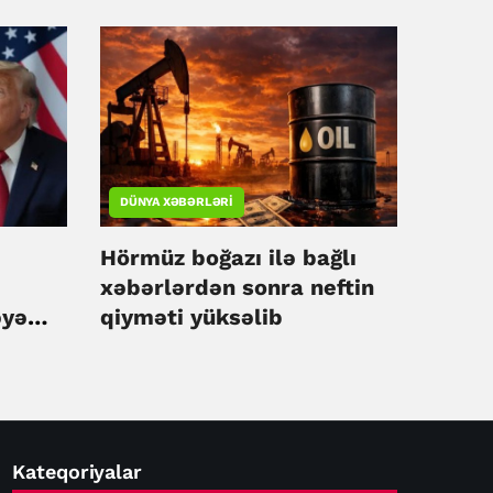
DÜNYA XƏBƏRLƏRI
Hörmüz boğazı ilə bağlı
xəbərlərdən sonra neftin
əyə
qiyməti yüksəlib
Kateqoriyalar