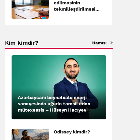
edilməsinin
təkmilləşdirilməsi
üzrə Dövlət
Proqramına dəyişiklik
edilib
Kim kimdir?
Hamısı
Azərbaycanı beynəlxalq enerji
sənayesində uğurla təmsil edən
mütəxəssis – Hüseyn Hacıyev
kimdir?
Odissey kimdir?