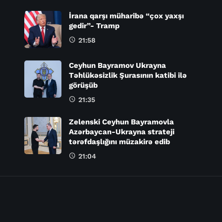
İrana qarşı müharibə “çox yaxşı
gedir”- Tramp
21:58
Ceyhun Bayramov Ukrayna
Təhlükəsizlik Şurasının katibi ilə
görüşüb
21:35
Zelenski Ceyhun Bayramovla
Azərbaycan-Ukrayna strateji
tərəfdaşlığını müzakirə edib
21:04