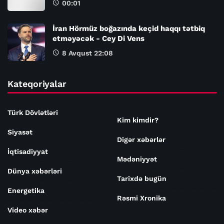
00:01
İran Hörmüz boğazında keçid haqqı tətbiq
etməyəcək - Cey Di Vens
8 Avqust 22:08
Kateqoriyalar
Türk Dövlətləri
Kim kimdir?
Siyasət
Digər xəbərlər
İqtisadiyyat
Mədəniyyət
Dünya xəbərləri
Tarixdə bugün
Energetika
Rəsmi Xronika
Video xəbər