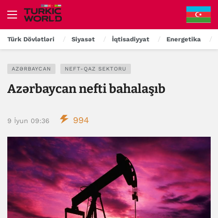
Türk Dövlətləri
Siyasət
İqtisadiyyat
Energetika
AZƏRBAYCAN
NEFT-QAZ SEKTORU
Azərbaycan nefti bahalaşıb
994
9 İyun 09:36