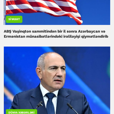
SIYASƏT
ABŞ Vaşinqton sammitindən bir il sonra Azərbaycan və
Ermənistan münasibətlərindəki irəliləyişi qiymətləndirib
DÜNYA XƏBƏRLƏRI