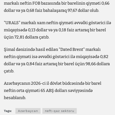
markalı neftin FOB bazasında bir barelinin qiyməti 0,66
dollar və ya 0,68 faiz bahalaşaraq 97,67 dollar olub.
"URALS" markalı xam neftin qiyməti əvvəlki göstərici ilə
müqayisədə 0,13 dollar və ya 0,18 faiz artaraq bir barel
üçün 72,81 dollara çatıb.
Şimal dənizində hasil edilən "Dated Brent" markalı
neftin qiyməti isə əvvəlki göstərici ilə müqayisədə 0,82
dollar və ya 0,84 faiz artaraq bir barel üçün 98,66 dollara
çatıb.
Azərbaycanın 2026-ci il dövlət büdcəsində bir barel
neftin orta qiyməti 65 ABŞ dolları səviyyəsində
hesablanıb.
Tags:
Azərbaycan
neft-qaz sektoru