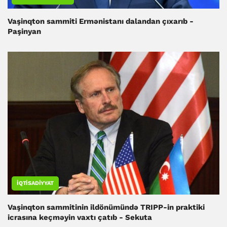
Vaşinqton sammiti Ermənistanı dalandan çıxarıb -
Paşinyan
İQTISADIYYAT
Vaşinqton sammitinin ildönümündə TRIPP-in praktiki
icrasına keçməyin vaxtı çatıb - Sekuta