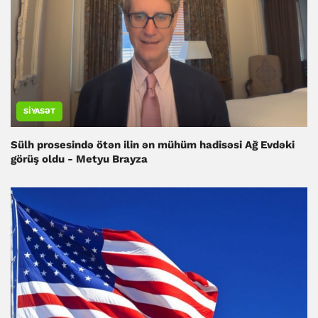
SIYASƏT
Sülh prosesində ötən ilin ən mühüm hadisəsi Ağ Evdəki
görüş oldu - Metyu Brayza