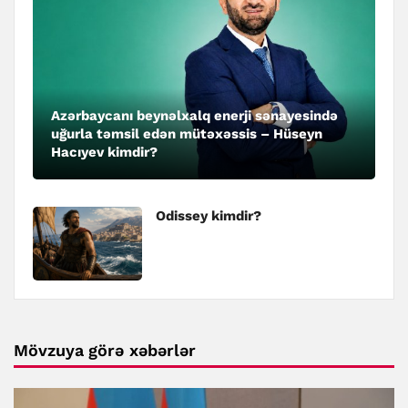
Azərbaycanı beynəlxalq enerji sənayesində
uğurla təmsil edən mütəxəssis – Hüseyn
Hacıyev kimdir?
Odissey kimdir?
Mövzuya görə xəbərlər