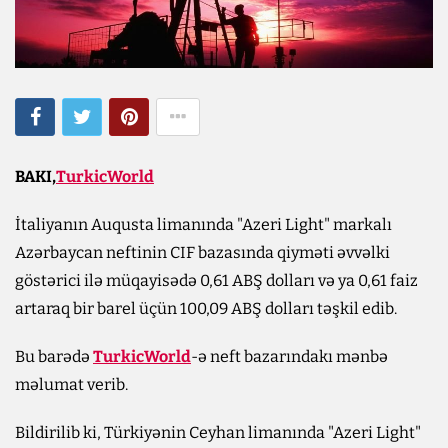
BAKI,
TurkicWorld
İtaliyanın Auqusta limanında "Azeri Light" markalı
Azərbaycan neftinin CIF bazasında qiyməti əvvəlki
göstərici ilə müqayisədə 0,61 ABŞ dolları və ya 0,61 faiz
artaraq bir barel üçün 100,09 ABŞ dolları təşkil edib.
Bu barədə
TurkicWorld
-ə neft bazarındakı mənbə
məlumat verib.
Bildirilib ki, Türkiyənin Ceyhan limanında "Azeri Light"