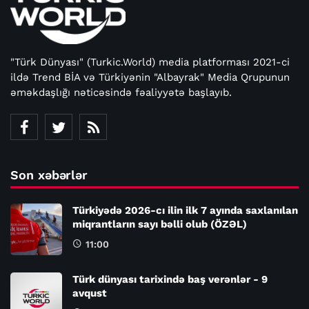
"Türk Dünyası" (Turkic.World) media platforması 2021-ci
ildə Trend BİA və Türkiyənin "Albayrak" Media Qrupunun
əməkdaşlığı nəticəsində fəaliyyətə başlayıb.
Son xəbərlər
Türkiyədə 2026-cı ilin ilk 7 ayında saxlanılan
miqrantların sayı bəlli olub (ÖZƏL)
11:00
Türk dünyası tarixində baş verənlər - 9
avqust