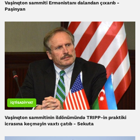
Vaşinqton sammiti Ermənistanı dalandan çıxarıb -
Paşinyan
İQTISADIYYAT
Vaşinqton sammitinin ildönümündə TRIPP-in praktiki
icrasına keçməyin vaxtı çatıb - Sekuta