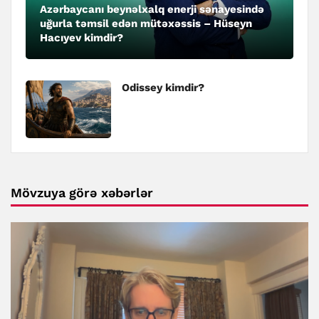
Azərbaycanı beynəlxalq enerji sənayesində
uğurla təmsil edən mütəxəssis – Hüseyn
Hacıyev kimdir?
Odissey kimdir?
Mövzuya görə xəbərlər