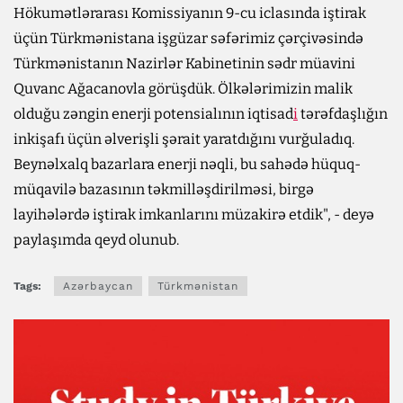
Hökumətlərarası Komissiyanın 9-cu iclasında iştirak
üçün Türkmənistana işgüzar səfərimiz çərçivəsində
Türkmənistanın Nazirlər Kabinetinin sədr müavini
Quvanc Ağacanovla görüşdük. Ölkələrimizin malik
olduğu zəngin enerji potensialının iqtisad
i
tərəfdaşlığın
inkişafı üçün əlverişli şərait yaratdığını vurğuladıq.
Beynəlxalq bazarlara enerji nəqli, bu sahədə hüquq-
müqavilə bazasının təkmilləşdirilməsi, birgə
layihələrdə iştirak imkanlarını müzakirə etdik", - deyə
paylaşımda qeyd olunub.
Tags:
Azərbaycan
Türkmənistan