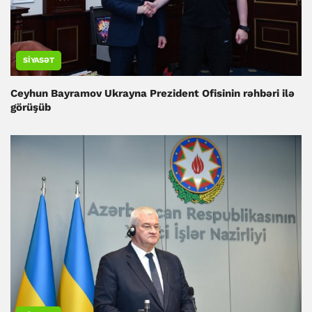
SIYASƏT
Ceyhun Bayramov Ukrayna Prezident Ofisinin rəhbəri ilə
görüşüb