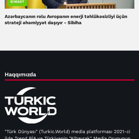
SIYASƏT
Azərbaycanın rolu Avropanın enerji təhlükəsizliyi üçün
strateji əhəmiyyət daşıyır - Sibiha
Haqqımızda
"Türk Dünyası" (Turkic.World) media platforması 2021-ci
ildə Trend BİA və Türkiyənin "Albayrak" Media Qrupunun