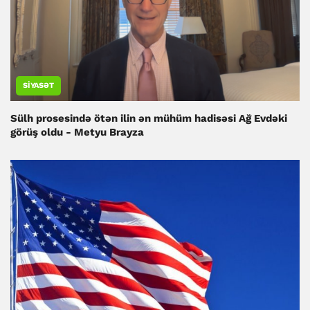
SIYASƏT
Sülh prosesində ötən ilin ən mühüm hadisəsi Ağ Evdəki
görüş oldu - Metyu Brayza