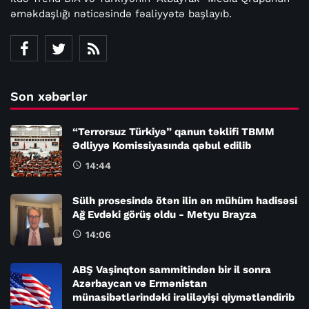
əməkdaşlığı nəticəsində fəaliyyətə başlayıb.
Son xəbərlər
“Terrorsuz Türkiyə” qanun təklifi TBMM
Ədliyyə Komissiyasında qəbul edilib
14:44
Sülh prosesində ötən ilin ən mühüm hadisəsi
Ağ Evdəki görüş oldu - Metyu Brayza
14:06
ABŞ Vaşinqton sammitindən bir il sonra
Azərbaycan və Ermənistan
münasibətlərindəki irəliləyişi qiymətləndirib