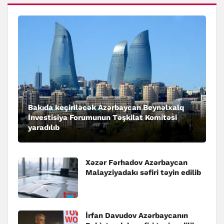
Bakıda keçiriləcək Azərbaycan Beynəlxalq
İnvestisiya Forumunun Təşkilat Komitəsi
yaradılıb
Xəzər Fərhadov Azərbaycan
Malayziyadakı səfiri təyin edilib
İrfan Davudov Azərbaycanın