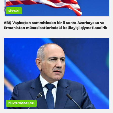
SIYASƏT
ABŞ Vaşinqton sammitindən bir il sonra Azərbaycan və
Ermənistan münasibətlərindəki irəliləyişi qiymətləndirib
DÜNYA XƏBƏRLƏRI