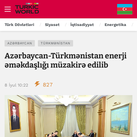
Türk Dövlətləri
Siyasət
İqtisadiyyat
Energetika
AZƏRBAYCAN
TÜRKMƏNISTAN
Azərbaycan-Türkmənistan enerji
əməkdaşlığı müzakirə edilib
827
8 İyul 10:22