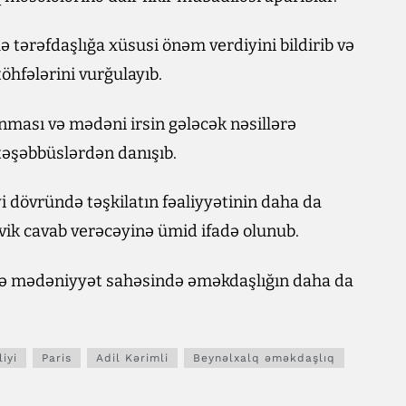
 tərəfdaşlığa xüsusi önəm verdiyini bildirib və
öhfələrini vurğulayıb.
nması və mədəni irsin gələcək nəsillərə
təşəbbüslərdən danışıb.
dövründə təşkilatın fəaliyyətinin daha da
evik cavab verəcəyinə ümid ifadə olunub.
ı və mədəniyyət sahəsində əməkdaşlığın daha da
iyi
Paris
Adil Kərimli
Beynəlxalq əməkdaşlıq