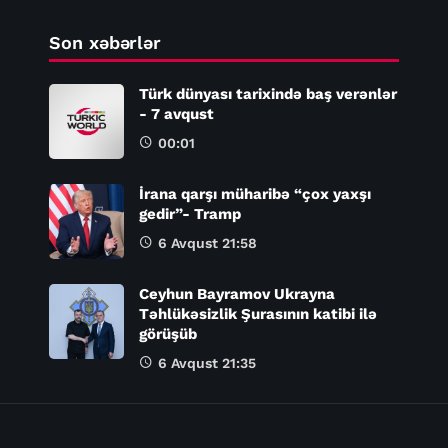
Son xəbərlər
Türk dünyası tarixində baş verənlər
- 7 avqust
00:01
İrana qarşı müharibə “çox yaxşı
gedir”- Tramp
6 Avqust 21:58
Ceyhun Bayramov Ukrayna
Təhlükəsizlik Şurasının katibi ilə
görüşüb
6 Avqust 21:35