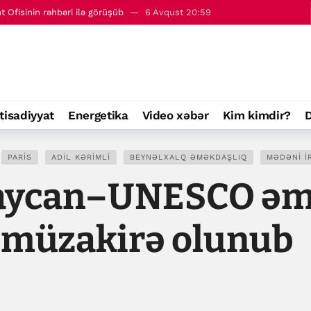
- 7 avqust
00:01
tisadiyyat
Energetika
Video xəbər
Kim kimdir?
D
PARIS
ADIL KƏRIMLI
BEYNƏLXALQ ƏMƏKDAŞLIQ
MƏDƏNI I
baycan–UNESCO əm
i müzakirə olunub