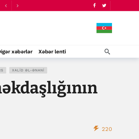
igər xəbərlər
Xəbər lenti
RS
XALID ƏL-ƏNANI
əkdaşlığının
220