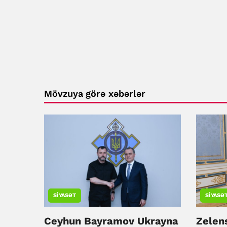
Mövzuya görə xəbərlər
SIYASƏT
SIYASƏ
Ceyhun Bayramov Ukrayna
Zelen