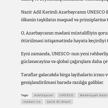
Nazir Adil Kərimli Azərbaycanın UNESCO ilə
ölkənin təşkilatın məqsəd və prinsiplərinə t
O, Azərbaycanın mədəni müxtəlifliyin qoru
ötürülməsi istiqamətində həyata keçirdiyi 
Eyni zamanda, UNESCO-nun yeni rəhbərliyi 
güclənəcəyinə və qlobal çağırışlara daha ç
Tərəflər gələcəkdə birgə layihələrin icras
genişləndirilməsi barədə razılığa gəliblər.
Tags:
Azərbaycan
UNESCO
Mədəniyyət Nazirl
mədəni irs
Xalid Əl-Ənani