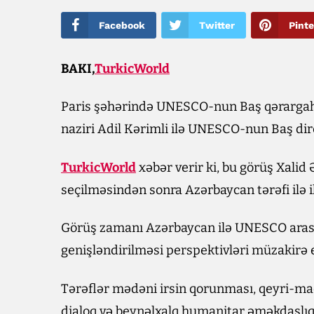
Facebook
Twitter
Pinte
BAKI,
TurkicWorld
Paris şəhərində UNESCO-nun Baş qərargah
naziri Adil Kərimli ilə UNESCO-nun Baş dire
TurkicWorld
xəbər verir ki, bu görüş Xali
seçilməsindən sonra Azərbaycan tərəfi ilə i
Görüş zamanı Azərbaycan ilə UNESCO aras
genişləndirilməsi perspektivləri müzakirə e
Tərəflər mədəni irsin qorunması, qeyri-mad
dialoq və beynəlxalq humanitar əməkdaşlıq 