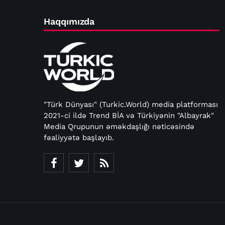
Haqqımızda
"Türk Dünyası" (Turkic.World) media platforması
2021-ci ildə Trend BİA və Türkiyənin "Albayrak"
Media Qrupunun əməkdaşlığı nəticəsində
fəaliyyətə başlayıb.