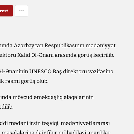
rest
ında Azərbaycan Respublikasının mədəniyyət
ktoru Xalid Əl-Ənani arasında görüş keçirilib.
d Əl-Ənaninin UNESCO Baş direktoru vəzifəsinə
lk rəsmi görüş olub.
ında mövcud əməkdaşlıq əlaqələrinin
dilib.
di mədəni irsin təşviqi, mədəniyyətlərarası
məsələlərinə dair fikir mübadiləsi aparıblar.