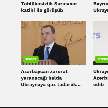
Təhlükəsizlik Şurasının
Bayra
katibi ilə görüşüb
Ukrayn
tərəfd
edib
SIYASƏT
SIYASƏ
Azərbaycan zərurət
Ukray
yaranacağı halda
Azərb
Ukraynaya qaz tədarük
edib
etməyə hazırdır - Ceyhun
Bayramov