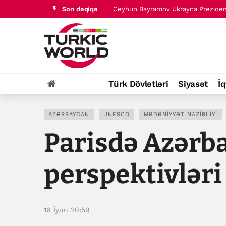
Son dəqiqə
Türk dünyası tarixində baş verənlər 
Türk Dövlətləri
Siyasət
İq
AZƏRBAYCAN
UNESCO
MƏDƏNIYYƏT NAZIRLIYI
Parisdə Azər
perspektivlər
16 İyun 20:59