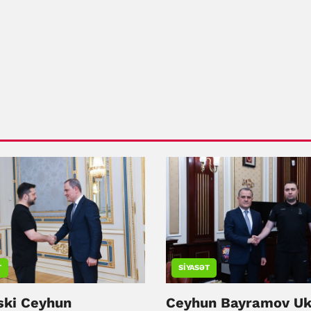
T
SIYASƏT
ski Ceyhun
Ceyhun Bayramov Uk