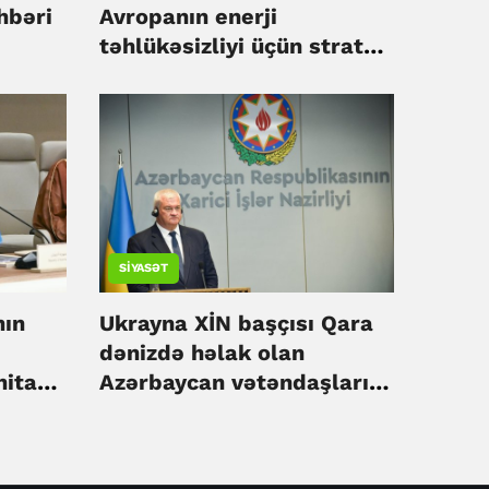
hbəri
Avropanın enerji
təhlükəsizliyi üçün strateji
əhəmiyyət daşıyır - Sibiha
SIYASƏT
nın
Ukrayna XİN başçısı Qara
dənizdə həlak olan
nitar
Azərbaycan vətəndaşları
k –
ilə bağlı başsağlığı verib