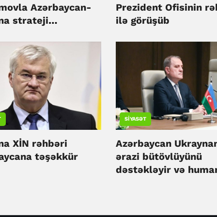
movla Azərbaycan-
Prezident Ofisinin rə
a strateji
ilə görüşüb
aşlığını müzakirə
T
SIYASƏT
na XİN rəhbəri
Azərbaycan Ukrayna
aycana təşəkkür
ərazi bütövlüyünü
dəstəkləyir və huma
yardım davam edəcə
Ceyhun Bayramov