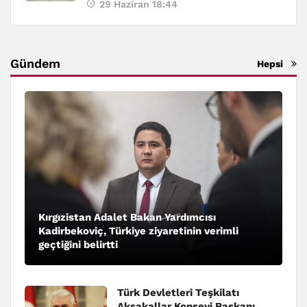
29 Haziran 18:44
Gündem
Hepsi
Kırgızistan Adalet Bakan Yardımcısı
Kadirbekoviç, Türkiye ziyaretinin verimli
geçtiğini belirtti
Türk Devletleri Teşkilatı
Aksakallar Konseyi Başkanı