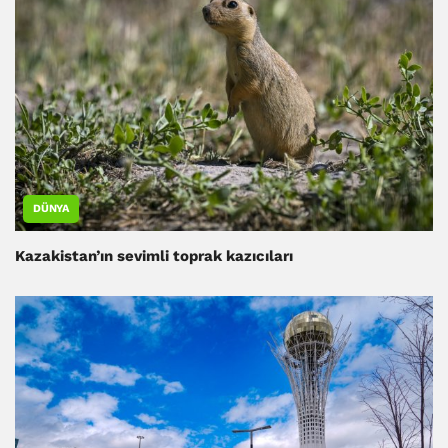
DÜNYA
Kazakistan’ın sevimli toprak kazıcıları