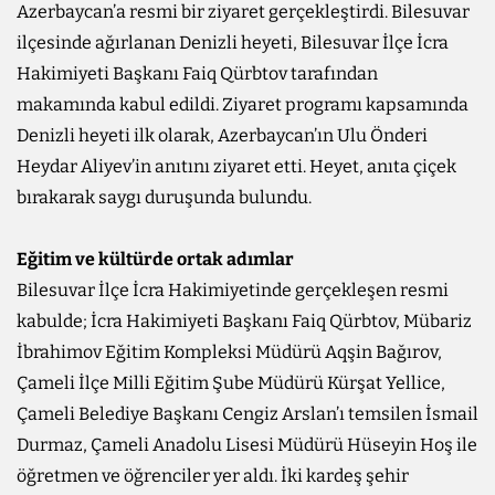
Azerbaycan’a resmi bir ziyaret gerçekleştirdi. Bilesuvar
ilçesinde ağırlanan Denizli heyeti, Bilesuvar İlçe İcra
Hakimiyeti Başkanı Faiq Qürbtov tarafından
makamında kabul edildi. Ziyaret programı kapsamında
Denizli heyeti ilk olarak, Azerbaycan’ın Ulu Önderi
Heydar Aliyev’in anıtını ziyaret etti. Heyet, anıta çiçek
bırakarak saygı duruşunda bulundu.
Eğitim ve kültürde ortak adımlar
Bilesuvar İlçe İcra Hakimiyetinde gerçekleşen resmi
kabulde; İcra Hakimiyeti Başkanı Faiq Qürbtov, Mübariz
İbrahimov Eğitim Kompleksi Müdürü Aqşin Bağırov,
Çameli İlçe Milli Eğitim Şube Müdürü Kürşat Yellice,
Çameli Belediye Başkanı Cengiz Arslan’ı temsilen İsmail
Durmaz, Çameli Anadolu Lisesi Müdürü Hüseyin Hoş ile
öğretmen ve öğrenciler yer aldı. İki kardeş şehir