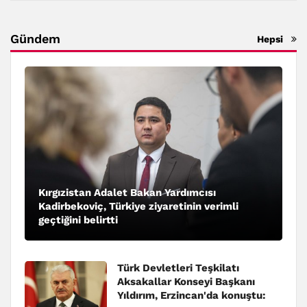
Gündem
Hepsi
Kırgızistan Adalet Bakan Yardımcısı
Kadirbekoviç, Türkiye ziyaretinin verimli
geçtiğini belirtti
Türk Devletleri Teşkilatı
Aksakallar Konseyi Başkanı
Yıldırım, Erzincan'da konuştu: