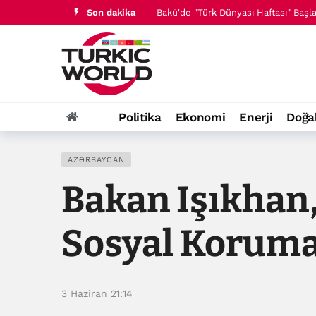
Son dakika
Bakü'de "Türk Dünyası Haftası" Başladı
Azerbaycan Milletvekili Nigar Arpadar
Politika
Ekonomi
Enerji
Doğa
AZƏRBAYCAN
Bakan Işıkhan
Sosyal Korumas
3 Haziran 21:14