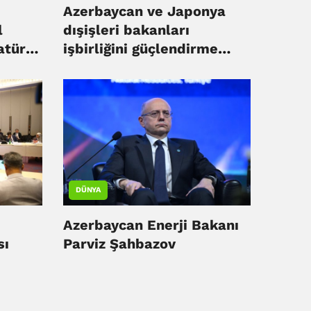
Azerbaycan ve Japonya
l
dışişleri bakanları
atür
işbirliğini güçlendirme
konusunda mutabık kaldı
DÜNYA
Azerbaycan Enerji Bakanı
sı
Parviz Şahbazov