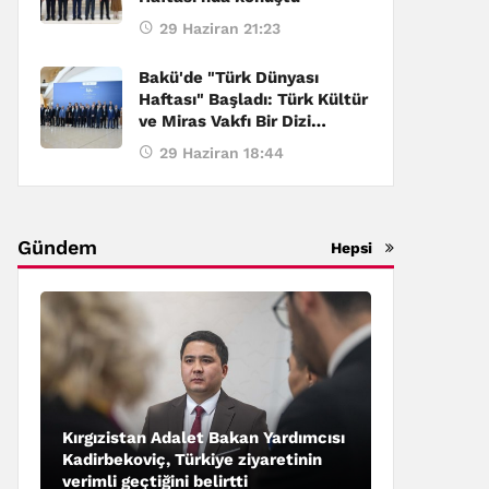
29 Haziran 21:23
Bakü'de "Türk Dünyası
Haftası" Başladı: Türk Kültür
ve Miras Vakfı Bir Dizi
Etkinliğe Ev Sahipliği Yapıyor
29 Haziran 18:44
Gündem
Hepsi
Kırgızistan Adalet Bakan Yardımcısı
Kadirbekoviç, Türkiye ziyaretinin
verimli geçtiğini belirtti