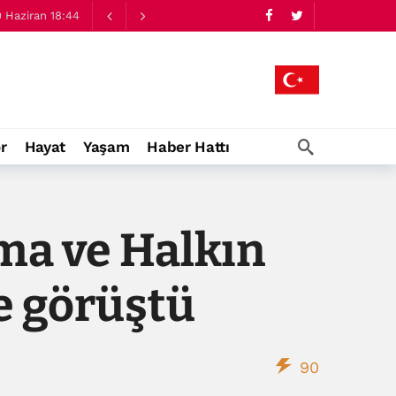
 Haziran 18:44
r
Hayat
Yaşam
Haber Hattı
ma ve Halkın
e görüştü
90