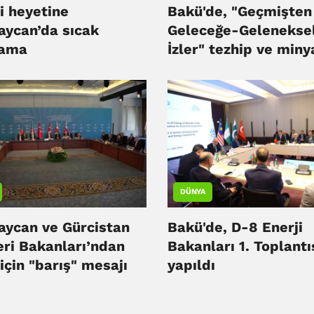
i heyetine
Bakü'de, "Geçmişten
aycan’da sıcak
Geleceğe-Gelenekse
lama
İzler" tezhip ve miny
sergisi açıldı
DÜNYA
aycan ve Gürcistan
Bakü'de, D-8 Enerji
eri Bakanları’ndan
Bakanları 1. Toplantı
için "barış" mesajı
yapıldı