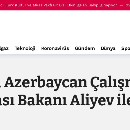
: Türk Kültür ve Miras Vakfı Bir Dizi Etkinliğe Ev Sahipliği Yapıyor
29
ai, Türk Kültürü ve Miras Vakfı’nı ziyaret etti
17 Temmuz 17:54
lgaz
Teknoloji
Koronavirüs
Gündem
Dünya
Spo
, Azerbaycan Çalış
ı Bakanı Aliyev il