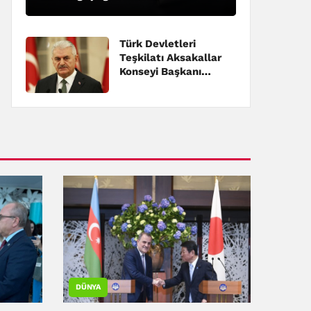
Türk Devletleri
Teşkilatı Aksakallar
Konseyi Başkanı
Yıldırım, Erzincan'da
konuştu:
DÜNYA