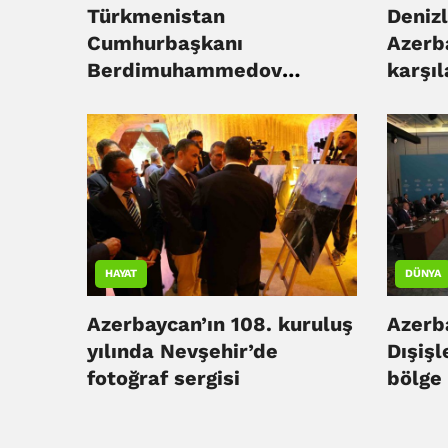
Türkmenistan
Denizl
Cumhurbaşkanı
Azerb
Berdimuhammedov
karşı
Azerbaycan'da
HAYAT
DÜNYA
Azerbaycan’ın 108. kuruluş
Azerb
yılında Nevşehir’de
Dışişl
fotoğraf sergisi
bölge 