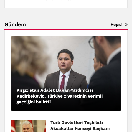
Gündem
Hepsi
Kırgızistan Adalet Bakan Yardımcısı
Kadirbekoviç, Türkiye ziyaretinin verimli
geçtiğini belirtti
Türk Devletleri Teşkilatı
Aksakallar Konseyi Başkanı