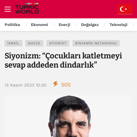
Politika
Ekonomi
Enerji
Doğalgaz
Teknoloji
İSRAIL
GAZZE
SIYONIST
BINYAMIN NETANYAHU
Siyonizm: “Çocukları katletmeyi
sevap addeden dindarlık”
505
13 Kasım 2023 10:30