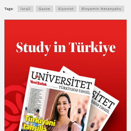
Tags:
İsrail
Gazze
Siyonist
Binyamin Netanyahu