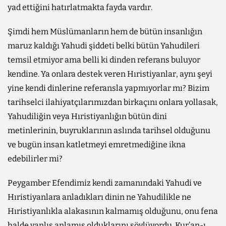
yad ettiğini hatırlatmakta fayda vardır.
Şimdi hem Müslümanların hem de bütün insanlığın
maruz kaldığı Yahudi şiddeti belki bütün Yahudileri
temsil etmiyor ama belli ki dinden referans buluyor
kendine. Ya onlara destek veren Hıristiyanlar, aynı şeyi
yine kendi dinlerine referansla yapmıyorlar mı? Bizim
tarihselci ilahiyatçılarımızdan birkaçını onlara yollasak,
Yahudiliğin veya Hıristiyanlığın bütün dini
metinlerinin, buyruklarının aslında tarihsel olduğunu
ve bugün insan katletmeyi emretmediğine ikna
edebilirler mi?
Peygamber Efendimiz kendi zamanındaki Yahudi ve
Hıristiyanlara anladıkları dinin ne Yahudilikle ne
Hıristiyanlıkla alakasının kalmamış olduğunu, onu fena
halde yanlış anlamış olduklarını söylüyordu. Kur’an-ı