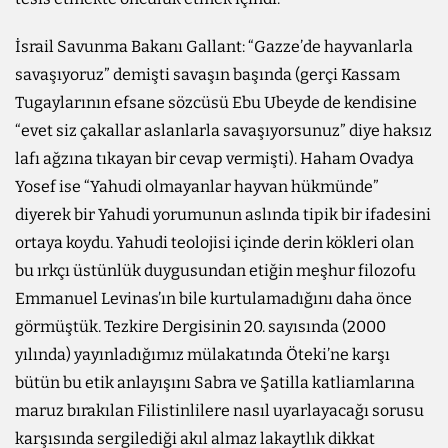
İsrail Savunma Bakanı Gallant: “Gazze’de hayvanlarla
savaşıyoruz” demişti savaşın başında (gerçi Kassam
Tugaylarının efsane sözcüsü Ebu Ubeyde de kendisine
“evet siz çakallar aslanlarla savaşıyorsunuz” diye haksız
lafı ağzına tıkayan bir cevap vermişti). Haham Ovadya
Yosef ise “Yahudi olmayanlar hayvan hükmünde”
diyerek bir Yahudi yorumunun aslında tipik bir ifadesini
ortaya koydu. Yahudi teolojisi içinde derin kökleri olan
bu ırkçı üstünlük duygusundan etiğin meşhur filozofu
Emmanuel Levinas’ın bile kurtulamadığını daha önce
görmüştük. Tezkire Dergisinin 20. sayısında (2000
yılında) yayınladığımız mülakatında Öteki’ne karşı
bütün bu etik anlayışını Sabra ve Şatilla katliamlarına
maruz bırakılan Filistinlilere nasıl uyarlayacağı sorusu
karşısında sergilediği akıl almaz lakaytlık dikkat