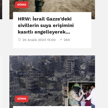
DÜNYA
HRW: İsrail Gazze'deki
sivillerin suya erişimini
kasıtlı engelleyerek
soykırım suçu işliyor
20 Aralık 2024 15:00
280
DÜNYA