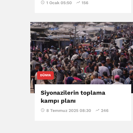
1 Ocak 05:50
156
DÜNYA
Siyonazilerin toplama
kampı planı
8 Temmuz 2025 08:30
246