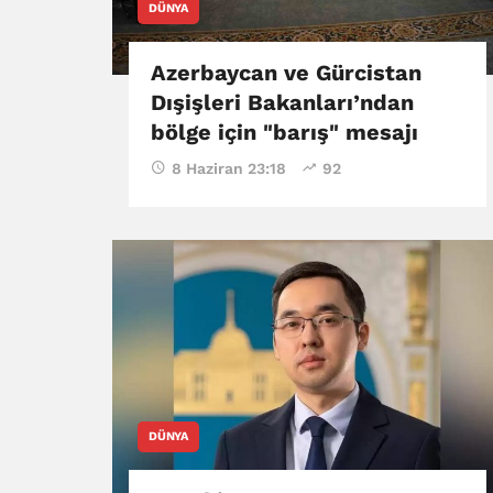
DÜNYA
Azerbaycan ve Gürcistan
Dışişleri Bakanları’ndan
bölge için "barış" mesajı
8 Haziran 23:18
92
DÜNYA