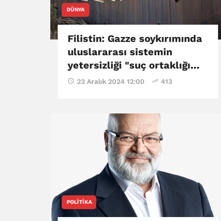
DÜNYA
Filistin: Gazze soykırımında
uluslararası sistemin
yetersizliği "suç ortaklığı
noktasına" ulaştı
23 Aralık 2024 12:00
413
POLITIKA