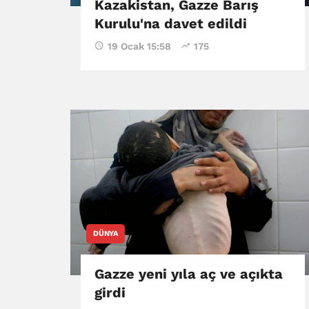
Kazakistan, Gazze Barış
Kurulu'na davet edildi
19 Ocak 15:58
175
DÜNYA
Gazze yeni yıla aç ve açıkta
girdi