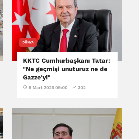
DÜNYA
KKTC Cumhurbaşkanı Tatar:
"Ne geçmişi unuturuz ne de
Gazze'yi"
5 Mart 2025 09:00
302