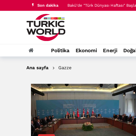
Son dakika
Azerbaycan Milletvekili Nigar Arpadar
15 Temmuz direnişi dünya demokrasi
Türk Kültürü ve Mirası Vakfı Başkanı
Türk Kültürü ve Mirası Vakfı Başkan
Bakü'de "Türk Dünyası Haftası" Başladı
Politika
Ekonomi
Enerji
Doğa
Azerbaycan Milletvekili Nigar Arpadar
Ana sayfa
Gazze