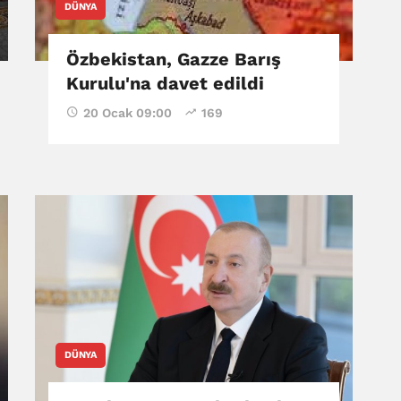
DÜNYA
Özbekistan, Gazze Barış
Kurulu'na davet edildi
20 Ocak 09:00
169
DÜNYA