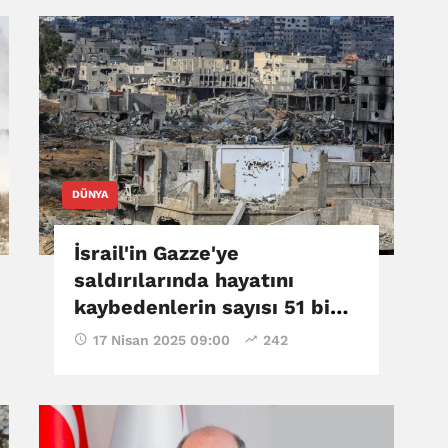
DÜNYA
İsrail'in Gazze'ye
saldırılarında hayatını
kaybedenlerin sayısı 51 bin
65'e yükseldi
17 Nisan 2025 09:00
242