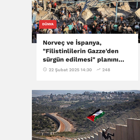
DÜNYA
Norveç ve İspanya,
"Filistinlilerin Gazze'den
sürgün edilmesi" planını
reddediyor
22 Şubat 2025 14:30
248