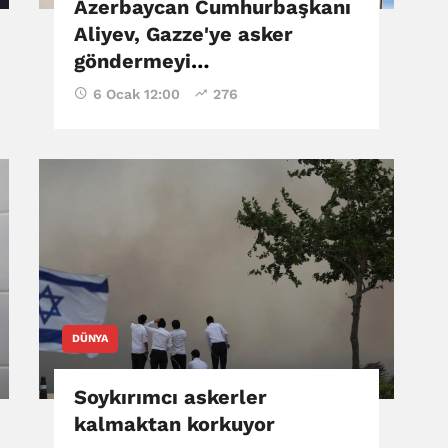
Azerbaycan Cumhurbaşkanı
Aliyev, Gazze'ye asker
göndermeyi
düşünmediklerini açıkladı
6 Ocak 12:00
276
DÜNYA
Soykırımcı askerler
kalmaktan korkuyor