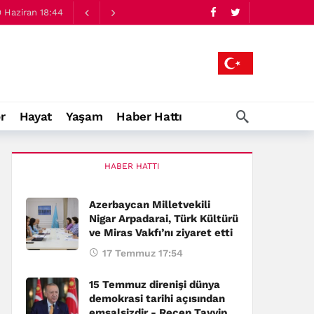
:47
 Haziran 18:44
r
Hayat
Yaşam
Haber Hattı
HABER HATTI
Azerbaycan Milletvekili
Nigar Arpadarai, Türk Kültürü
ve Miras Vakfı’nı ziyaret etti
17 Temmuz 17:54
15 Temmuz direnişi dünya
demokrasi tarihi açısından
emsalsizdir - Recep Tayyip