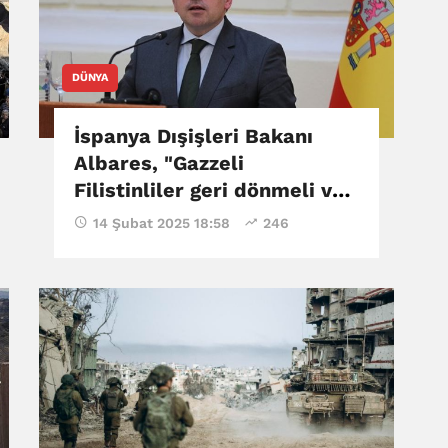
DÜNYA
İspanya Dışişleri Bakanı
Albares, "Gazzeli
Filistinliler geri dönmeli ve
Gazze'de yaşamalıdır"
14 Şubat 2025 18:58
246