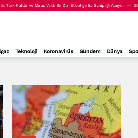
ai, Türk Kültürü ve Miras Vakfı’nı ziyaret etti
17 Temmuz 17:54
 tarihi açısından emsalsizdir - Recep Tayyip Erdoğan
14 Temmuz 10
 I. Uluslararası İslam Medeniyeti Forumu'na katıldı
7 Temmuz 18:06
ı Türk Dünyası Haftası'nda konuştu
29 Haziran 21:23
: Türk Kültür ve Miras Vakfı Bir Dizi Etkinliğe Ev Sahipliği Yapıyor
29
lgaz
Teknoloji
Koronavirüs
Gündem
Dünya
Spo
ai, Türk Kültürü ve Miras Vakfı’nı ziyaret etti
17 Temmuz 17:54