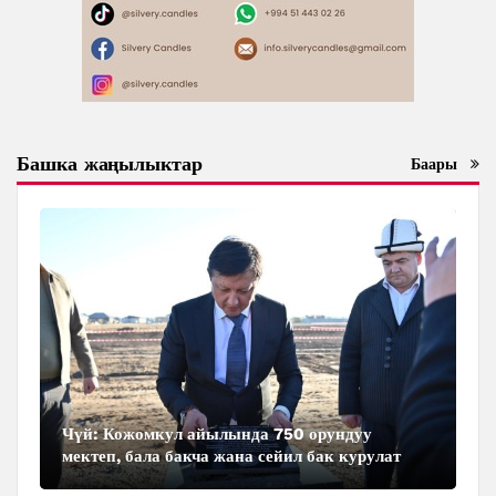
Башка жаңылыктар
Баары
Чүй: Кожомкул айылында 750 орундуу
мектеп, бала бакча жана сейил бак курулат