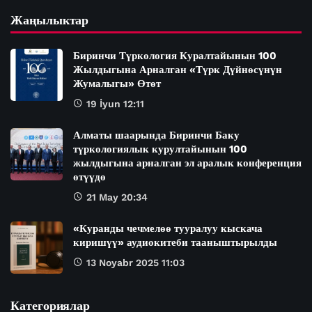
Жаңылыктар
Биринчи Түркология Куралтайынын 100
Жылдыгына Арналган «Түрк Дүйнөсүнүн
Жумалыгы» Өтөт
19 İyun 12:11
Алматы шаарында Биринчи Баку
түркологиялык курултайынын 100
жылдыгына арналган эл аралык конференция
өтүүдө
21 May 20:34
«Куранды чечмелөө тууралуу кыскача
киришүү» аудиокитеби тааныштырылды
13 Noyabr 2025 11:03
Категориялар