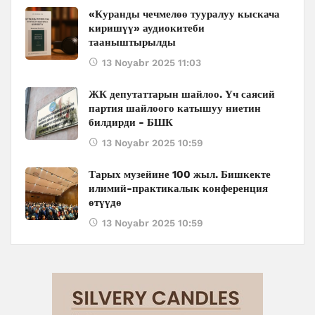
«Куранды чечмелөө тууралуу кыскача
киришүү» аудиокитеби
тааныштырылды
13 Noyabr 2025 11:03
ЖК депутаттарын шайлоо. Үч саясий
партия шайлоого катышуу ниетин
билдирди - БШК
13 Noyabr 2025 10:59
Тарых музейине 100 жыл. Бишкекте
илимий-практикалык конференция
өтүүдө
13 Noyabr 2025 10:59