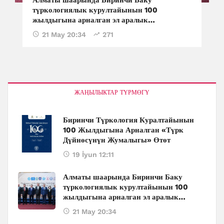
түркологиялык курултайынын 100
жылдыгына арналган эл аралык
конференция өтүүдө
21 May 20:34
271
ЖАҢЫЛЫКТАР ТҮРМӨГҮ
Биринчи Түркология Куралтайынын
100 Жылдыгына Арналган «Түрк
Дүйнөсүнүн Жумалыгы» Өтөт
19 İyun 12:11
Алматы шаарында Биринчи Баку
түркологиялык курултайынын 100
жылдыгына арналган эл аралык
конференция өтүүдө
21 May 20:34