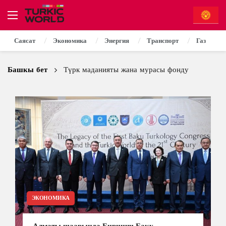
Саясат
Экономика
Энергия
Транспорт
Газ
Башкы бет
Түрк маданияты жана мурасы фонду
ЭКОНОМИКА
Алматы шаарында Биринчи Баку