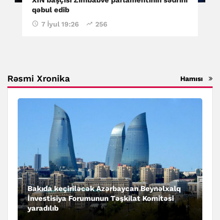
qəbul edib
7 İyul 19:26
256
Rəsmi Xronika
Hamısı
Bakıda keçiriləcək Azərbaycan Beynəlxalq
İnvestisiya Forumunun Təşkilat Komitəsi
yaradılıb