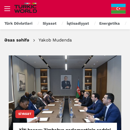
Türk Dövlətləri
Siyasət
İqtisadiyyat
Energetika
Əsas səhifə
Yakob Mudenda
SIYASƏT
XİN başçısı Zimbabve parlamentinin sədrini