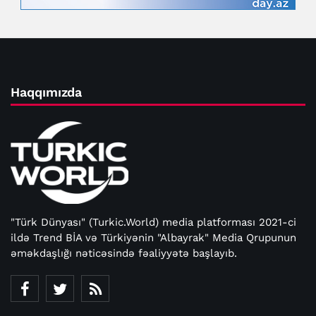
Haqqımızda
"Türk Dünyası" (Turkic.World) media platforması 2021-ci
ildə Trend BİA və Türkiyənin "Albayrak" Media Qrupunun
əməkdaşlığı nəticəsində fəaliyyətə başlayıb.