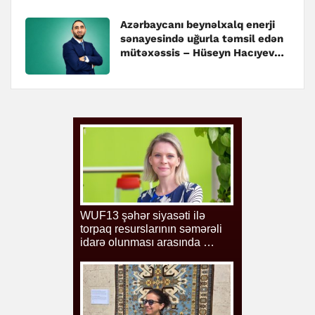
Azərbaycanı beynəlxalq enerji
sənayesində uğurla təmsil edən
mütəxəssis – Hüseyn Hacıyev
kimdir?