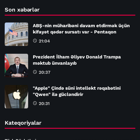
Son xəbərlər
ABŞ-nin müharibəni davam etdirmək üçün
kifayət qədər sursatı var - Pentaqon
21:04
Prezident İlham Əliyev Donald Trampa
məktub ünvanlayıb
20:37
"Apple" Çində süni intellekt rəqabətini
"Qwen" ilə gücləndirir
20:31
Kateqoriyalar