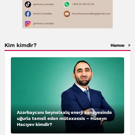
Kim kimdir?
Hamısı
Azərbaycanı beynəlxalq enerji sənayesində
uğurla təmsil edən mütəxəssis – Hüseyn
Hacıyev kimdir?