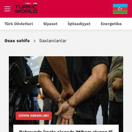
Türk Dövlətləri
Siyasət
İqtisadiyyat
Energetika
Əsas səhifə
Saxlanılanlar
DÜNYA XƏBƏRLƏRI
Bəhreyndə İranla əlaqədə ittiham olunan 15