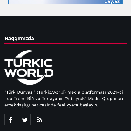
Haqqımızda
"Türk Dünyası" (Turkic.World) media platforması 2021-ci
ildə Trend BİA və Türkiyənin "Albayrak" Media Qrupunun
əməkdaşlığı nəticəsində fəaliyyətə başlayıb.