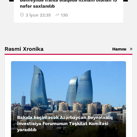
nəfər saxlanılıb
3 İyun 22:35
130
Rəsmi Xronika
Hamısı
Bakıda keçiriləcək Azərbaycan Beynəlxalq
İnvestisiya Forumunun Təşkilat Komitəsi
yaradılıb