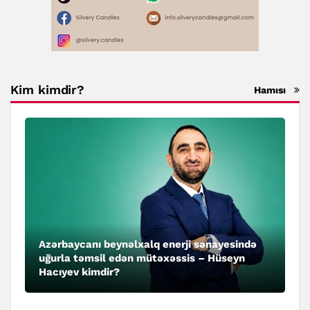
Kim kimdir?
Hamısı
Azərbaycanı beynəlxalq enerji sənayesində
uğurla təmsil edən mütəxəssis – Hüseyn
Hacıyev kimdir?