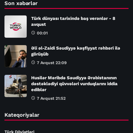
Son xəbərlər
Türk dünyası tarixində baş verənlər - 8
avqust
00:01
Əli əl-Zaidi Səudiyyə kəşfiyyat rəhbəri ilə
görüşüb
7 Avqust 22:09
Husilər Məribdə Səudiyyə Ərəbistanının
dəstəklədiyi qüvvələri vurduqlarını iddia
ediblər
7 Avqust 21:52
Kateqoriyalar
Türk Dövlətləri