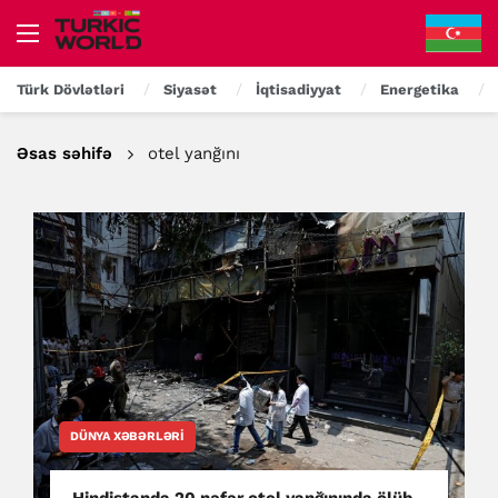
Türk Dövlətləri
Siyasət
İqtisadiyyat
Energetika
Əsas səhifə
otel yanğını
DÜNYA XƏBƏRLƏRI
Hindistanda 20 nəfər otel yanğınında ölüb