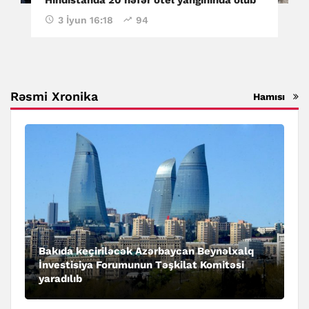
3 İyun 16:18
94
Rəsmi Xronika
Hamısı
Bakıda keçiriləcək Azərbaycan Beynəlxalq
İnvestisiya Forumunun Təşkilat Komitəsi
yaradılıb