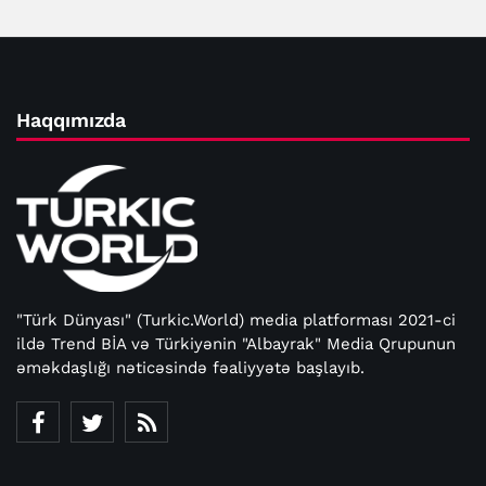
Haqqımızda
"Türk Dünyası" (Turkic.World) media platforması 2021-ci
ildə Trend BİA və Türkiyənin "Albayrak" Media Qrupunun
əməkdaşlığı nəticəsində fəaliyyətə başlayıb.