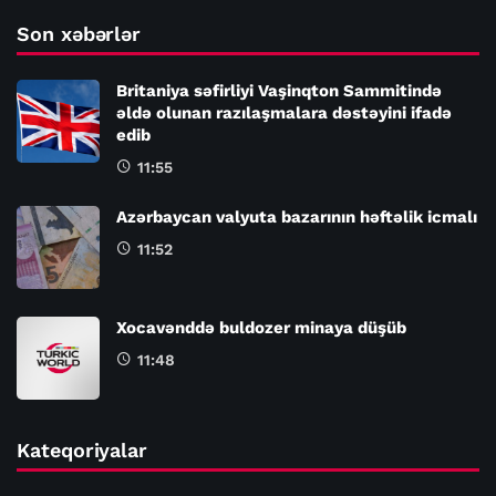
Son xəbərlər
Britaniya səfirliyi Vaşinqton Sammitində
əldə olunan razılaşmalara dəstəyini ifadə
edib
11:55
Azərbaycan valyuta bazarının həftəlik icmalı
11:52
Xocavənddə buldozer minaya düşüb
11:48
Kateqoriyalar