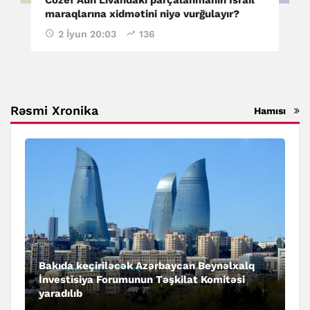
maraqlarına xidmətini niyə vurğulayır?
2 İyun 20:03
136
Rəsmi Xronika
Hamısı
Bakıda keçiriləcək Azərbaycan Beynəlxalq
İnvestisiya Forumunun Təşkilat Komitəsi
yaradılıb