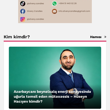
Kim kimdir?
Hamısı
Azərbaycanı beynəlxalq enerji sənayesində
uğurla təmsil edən mütəxəssis – Hüseyn
Hacıyev kimdir?