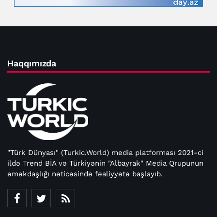
Haqqımızda
"Türk Dünyası" (Turkic.World) media platforması 2021-ci
ildə Trend BİA və Türkiyənin "Albayrak" Media Qrupunun
əməkdaşlığı nəticəsində fəaliyyətə başlayıb.