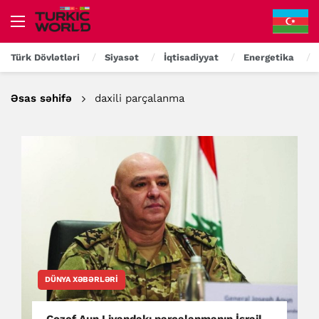
Türk Dövlətləri
Siyasət
İqtisadiyyat
Energetika
Əsas səhifə
daxili parçalanma
DÜNYA XƏBƏRLƏRI
Cozef Aun Livandakı parçalanmanın İsrail