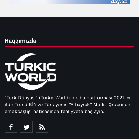
Haqqımızda
"Türk Dünyası" (Turkic.World) media platforması 2021-ci
ildə Trend BİA və Türkiyənin "Albayrak" Media Qrupunun
əməkdaşlığı nəticəsində fəaliyyətə başlayıb.