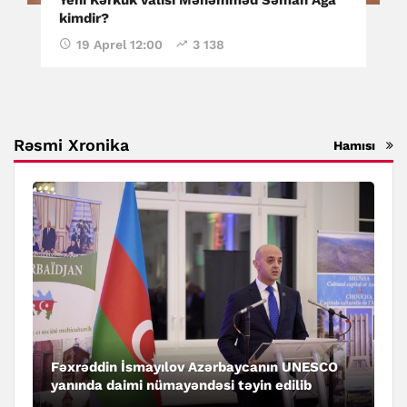
kimdir?
19 Aprel 12:00
3 138
Rəsmi Xronika
Hamısı
Fəxrəddin İsmayılov Azərbaycanın UNESCO
yanında daimi nümayəndəsi təyin edilib