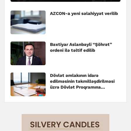
AZCON-a yeni səlahiyyət verilib
Bəxtiyar Aslanbəyli “Şöhrət”
ordeni ilə təltif edilib
Dövlət əmlakının idarə
edilməsinin təkmilləşdirilməsi
üzrə Dövlət Proqramına
dəyişiklik edilib