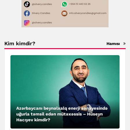
Kim kimdir?
Hamısı
Azərbaycanı beynəlxalq enerji sənayesində
uğurla təmsil edən mütəxəssis – Hüseyn
Hacıyev kimdir?