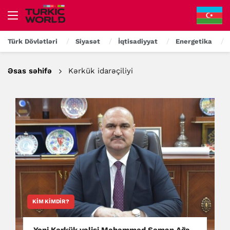
Türk Dövlətləri
Siyasət
İqtisadiyyat
Energetika
Əsas səhifə
Kərkük idarəçiliyi
KIM KIMDIR?
Yeni Kərkük valisi Məhəmməd Səman Ağa