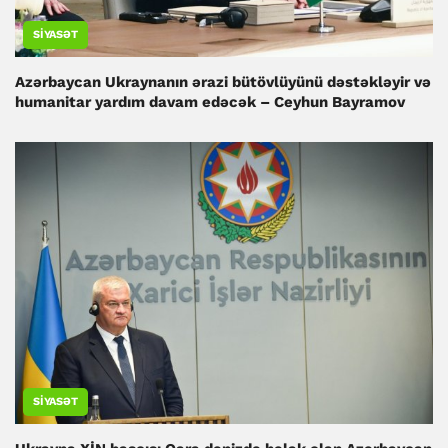
SIYASƏT
Azərbaycan Ukraynanın ərazi bütövlüyünü dəstəkləyir və
humanitar yardım davam edəcək – Ceyhun Bayramov
SIYASƏT