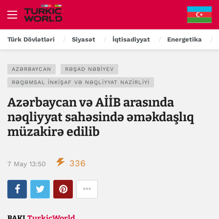
Türk Dövlətləri
Siyasət
İqtisadiyyat
Energetika
AZƏRBAYCAN
RƏŞAD NƏBIYEV
RƏQƏMSAL İNKIŞAF VƏ NƏQLIYYAT NAZIRLIYI
Azərbaycan və AİİB arasında
nəqliyyat sahəsində əməkdaşlıq
müzakirə edilib
336
7 May 13:50
BAKI,
TurkicWorld