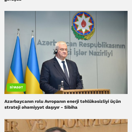
SIYASƏT
Azərbaycanın rolu Avropanın enerji təhlükəsizliyi üçün
strateji əhəmiyyət daşıyır - Sibiha