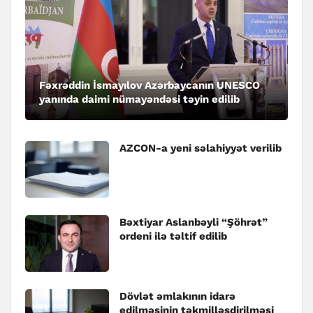
Fəxrəddin İsmayılov Azərbaycanın UNESCO
yanında daimi nümayəndəsi təyin edilib
AZCON-a yeni səlahiyyət verilib
Bəxtiyar Aslanbəyli “Şöhrət”
ordeni ilə təltif edilib
Dövlət əmlakının idarə
edilməsinin təkmilləşdirilməsi