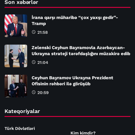
Son xəbərlər
İrana qarşı müharibə “çox yaxşı gedir”-
Tramp
21:58
Zelenski Ceyhun Bayramovla Azərbaycan-
Ukrayna strateji tərəfdaşlığını müzakirə edib
21:04
Ceyhun Bayramov Ukrayna Prezident
Ofisinin rəhbəri ilə görüşüb
20:59
Kateqoriyalar
Türk Dövlətləri
Kim kimdir?