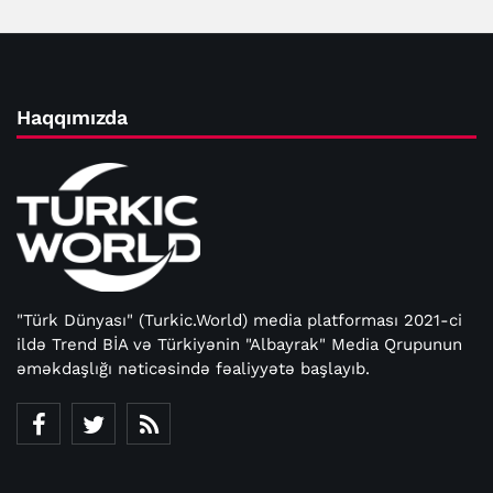
Haqqımızda
"Türk Dünyası" (Turkic.World) media platforması 2021-ci
ildə Trend BİA və Türkiyənin "Albayrak" Media Qrupunun
əməkdaşlığı nəticəsində fəaliyyətə başlayıb.