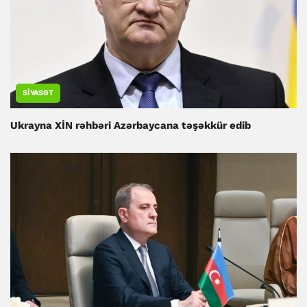
SIYASƏT
Ukrayna XİN rəhbəri Azərbaycana təşəkkür edib