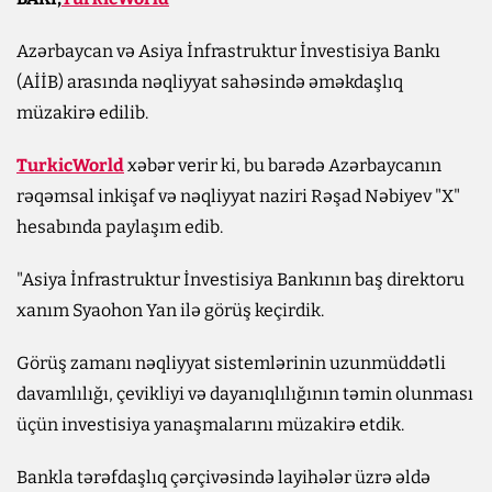
Azərbaycan və Asiya İnfrastruktur İnvestisiya Bankı
(AİİB) arasında nəqliyyat sahəsində əməkdaşlıq
müzakirə edilib.
TurkicWorld
xəbər verir ki, bu barədə Azərbaycanın
rəqəmsal inkişaf və nəqliyyat naziri Rəşad Nəbiyev "X"
hesabında paylaşım edib.
"Asiya İnfrastruktur İnvestisiya Bankının baş direktoru
xanım Syaohon Yan ilə görüş keçirdik.
Görüş zamanı nəqliyyat sistemlərinin uzunmüddətli
davamlılığı, çevikliyi və dayanıqlılığının təmin olunması
üçün investisiya yanaşmalarını müzakirə etdik.
Bankla tərəfdaşlıq çərçivəsində layihələr üzrə əldə