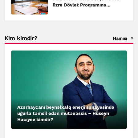
üzrə Dövlət Proqramına
dəyişiklik edilib
Kim kimdir?
Hamısı
Azərbaycanı beynəlxalq enerji sənayesində
uğurla təmsil edən mütəxəssis – Hüseyn
Hacıyev kimdir?