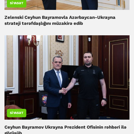
SIYASƏT
Zelenski Ceyhun Bayramovla Azərbaycan-Ukrayna
strateji tərəfdaşlığını müzakirə edib
SIYASƏT
Ceyhun Bayramov Ukrayna Prezident Ofisinin rəhbəri ilə
görüşüb