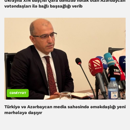
Ukrayna XİN başçısı Qara dənizdə həlak olan Azərbaycan
vətəndaşları ilə bağlı başsağlığı verib
CƏMIYYƏT
Türkiyə və Azərbaycan media sahəsində əməkdaşlığı yeni
mərhələyə daşıyır