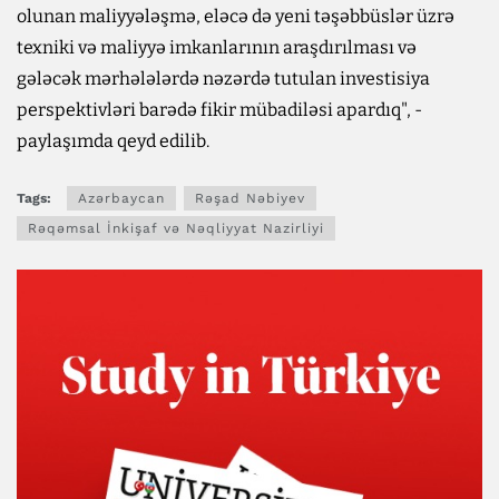
olunan maliyyələşmə, eləcə də yeni təşəbbüslər üzrə
texniki və maliyyə imkanlarının araşdırılması və
gələcək mərhələlərdə nəzərdə tutulan investisiya
perspektivləri barədə fikir mübadiləsi apardıq", -
paylaşımda qeyd edilib.
Tags:
Azərbaycan
Rəşad Nəbiyev
Rəqəmsal İnkişaf və Nəqliyyat Nazirliyi