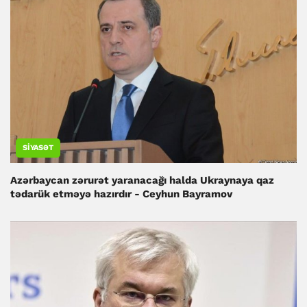
SIYASƏT
Azərbaycan zərurət yaranacağı halda Ukraynaya qaz
tədarük etməyə hazırdır - Ceyhun Bayramov