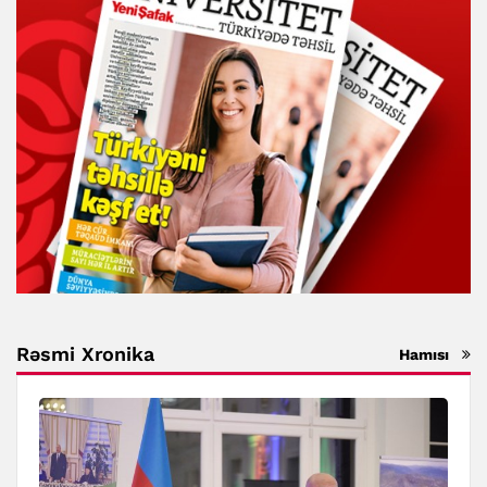
Rəsmi Xronika
Hamısı