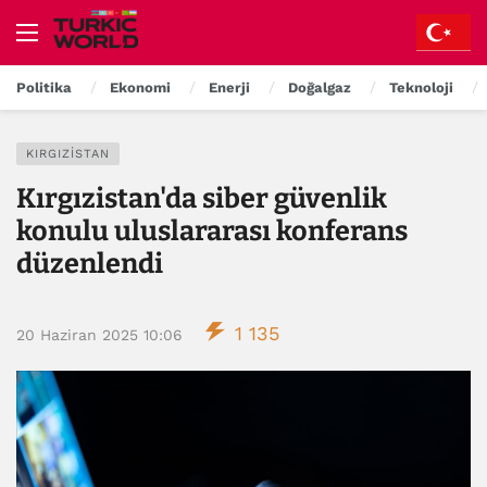
Politika
Ekonomi
Enerji
Doğalgaz
Teknoloji
KIRGIZISTAN
Kırgızistan'da siber güvenlik
konulu uluslararası konferans
düzenlendi
1 135
20 Haziran 2025 10:06