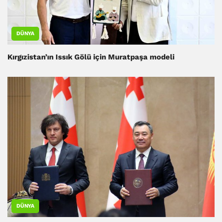
DÜNYA
Kırgızistan’ın Issık Gölü için Muratpaşa modeli
DÜNYA