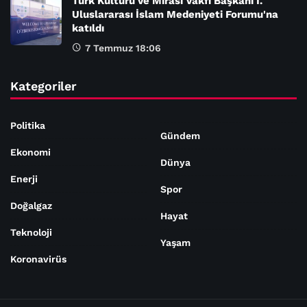
Türk Kültürü ve Mirası Vakfı Başkanı I.
Uluslararası İslam Medeniyeti Forumu'na
katıldı
7 Temmuz 18:06
Kategoriler
Politika
Gündem
Ekonomi
Dünya
Enerji
Spor
Doğalgaz
Hayat
Teknoloji
Yaşam
Koronavirüs