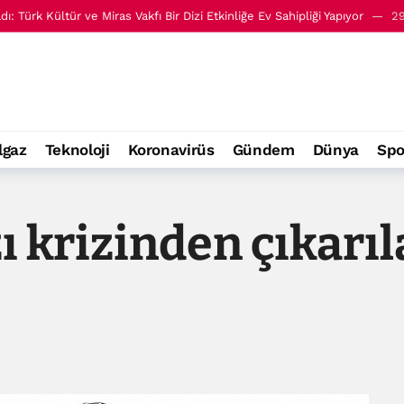
: Türk Kültür ve Miras Vakfı Bir Dizi Etkinliğe Ev Sahipliği Yapıyor
29
ai, Türk Kültürü ve Miras Vakfı’nı ziyaret etti
17 Temmuz 17:54
lgaz
Teknoloji
Koronavirüs
Gündem
Dünya
Spo
krizinden çıkarıl