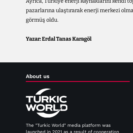
Ayrıca, Türkiye enerji kaynaklarını kendi t
pazarlarına ulaştırarak enerji merkezi olm
görmüş oldu.
Yazar: Erdal Tanas Karagöl
About us
The "Turkic World" media platform was
launched in 2021 as a result of cooperation