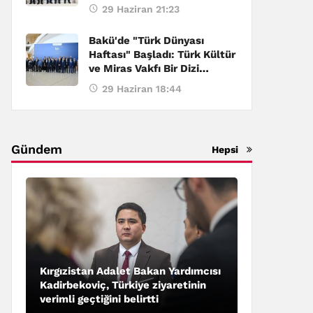
29 Haziran 21:23
Bakü'de "Türk Dünyası
Haftası" Başladı: Türk Kültür
ve Miras Vakfı Bir Dizi
Etkinliğe Ev Sahipliği Yapıyor
29 Haziran 18:44
Gündem
Hepsi
Kırgızistan Adalet Bakan Yardımcısı
Kadirbekoviç, Türkiye ziyaretinin
verimli geçtiğini belirtti