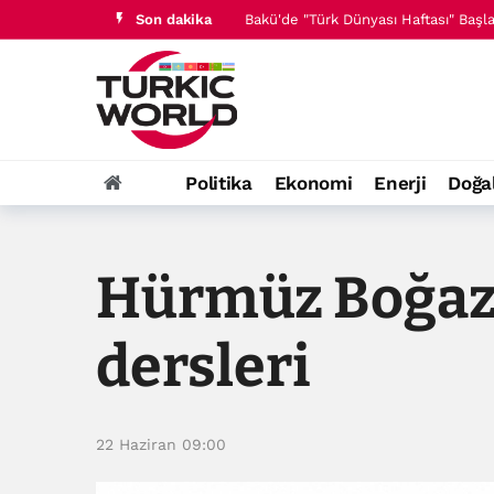
Son dakika
Bakü'de "Türk Dünyası Haftası" Başladı
Azerbaycan Milletvekili Nigar Arpadar
Politika
Ekonomi
Enerji
Doğa
Hürmüz Boğazı 
dersleri
22 Haziran 09:00