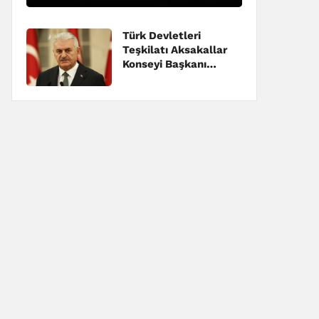
Türk Devletleri
Teşkilatı Aksakallar
Konseyi Başkanı
Yıldırım, Erzincan'da
konuştu: