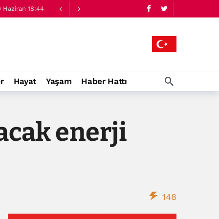
 Haziran 18:44
r
Hayat
Yaşam
Haber Hattı
acak enerji
148