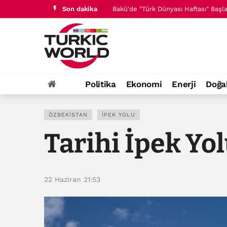
Son dakika
Bakü'de "Türk Dünyası Haftası" Başladı
Azerbaycan Milletvekili Nigar Arpadar
Politika
Ekonomi
Enerji
Doğa
ÖZBEKISTAN
İPEK YOLU
Tarihi İpek Yo
22 Haziran 21:53