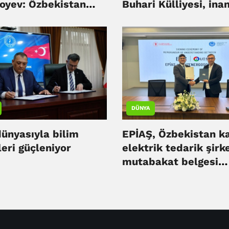
yoyev: Özbekistan
Buhari Külliyesi, ina
isi yeni fırsatlar
turizminin yeni merk
ine girdi
oldu
DÜNYA
dünyasıyla bilim
EPİAŞ, Özbekistan 
eri güçleniyor
elektrik tedarik şirke
mutabakat belgesi
imzaladı