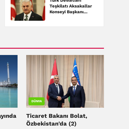
Türk Devletleri
Teşkilatı Aksakallar
Konseyi Başkanı
Yıldırım, Erzincan'da
konuştu:
DÜNYA
ayında
Ticaret Bakanı Bolat,
Özbekistan'da (2)