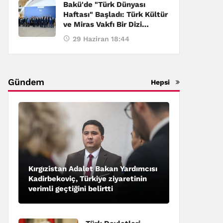
Bakü'de "Türk Dünyası
Haftası" Başladı: Türk Kültür
ve Miras Vakfı Bir Dizi
Etkinliğe Ev Sahipliği Yapıyor
29 Haziran 18:44
Gündem
Hepsi
Kırgızistan Adalet Bakan Yardımcısı
Kadirbekoviç, Türkiye ziyaretinin
verimli geçtiğini belirtti