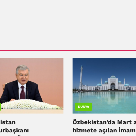
DÜNYA
istan
Özbekistan'da Mart 
rbaşkanı
hizmete açılan İmam