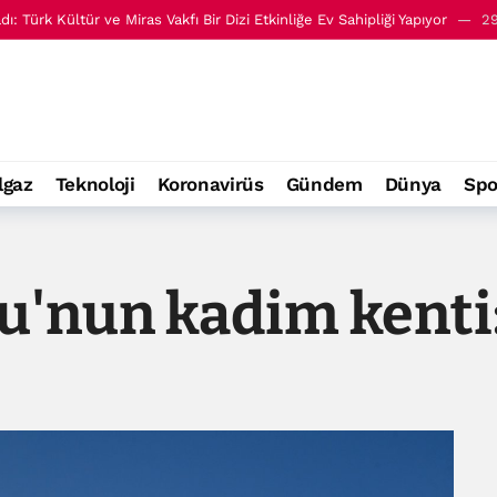
: Türk Kültür ve Miras Vakfı Bir Dizi Etkinliğe Ev Sahipliği Yapıyor
29
ai, Türk Kültürü ve Miras Vakfı’nı ziyaret etti
17 Temmuz 17:54
lgaz
Teknoloji
Koronavirüs
Gündem
Dünya
Spo
lu'nun kadim kenti