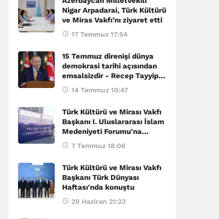
Azerbaycan Milletvekili
Nigar Arpadarai, Türk Kültürü
ve Miras Vakfı’nı ziyaret etti
17 Temmuz 17:54
15 Temmuz direnişi dünya
demokrasi tarihi açısından
emsalsizdir - Recep Tayyip
Erdoğan
14 Temmuz 10:47
Türk Kültürü ve Mirası Vakfı
Başkanı I. Uluslararası İslam
Medeniyeti Forumu'na
katıldı
7 Temmuz 18:06
Türk Kültürü ve Mirası Vakfı
Başkanı Türk Dünyası
Haftası'nda konuştu
29 Haziran 21:23