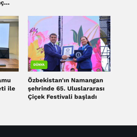
nç
ezi
DÜNYA
kamu
Özbekistan'ın Namangan
ti ile
şehrinde 65. Uluslararası
Çiçek Festivali başladı