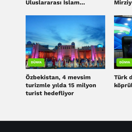
Uluslararası İslam
Mirzi
Medeniyeti Forumu'na
ekonom
katıldı
dönem
DÜNYA
DÜNYA
Özbekistan, 4 mevsim
Türk 
turizmle yılda 15 milyon
köprül
turist hedefliyor