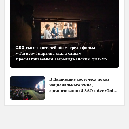
200 тысяч зрителей посмотрели фильм
«Тагиев»: картина стала самым
просматриваемым азербайджанским фильмом
в кинотеатрах
В Дашкесане состоялся показ
национального кино,
организованный ЗАО «AzerGold»
и Baku Media Center