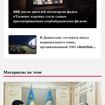
200 тысяч зрителей посмотрели фильм
«Тагиев»: картина стала самым
просматриваемым азербайджанским фильмом
в кинотеатрах
В Дашкесане состоялся показ
национального кино,
организованный ЗАО «AzerGold»
и Baku Media Center
Материалы по теме